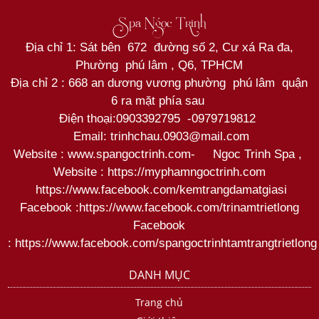
Spa Ngọc Trinh
Địa chỉ 1: Sát bên 672 đường số 2, Cư xá Ra đa,
Phường phú lâm , Q6, TPHCM
Địa chỉ 2 : 668 an dương vương phường phú lâm quận
6 ra mặt phía sau
Điện thoại:
0903392795
-
0979719812
Email: trinhchau.0903@mail.com
Website : www.spangoctrinh.com
-
Ngoc Trinh Spa
,
Website :
https://myphamngoctrinh.com
https:
//www.facebook.com/kemtrangdamatgiasi
Facebook :
https://www.facebook.com/trinamtrietlong
Facebook
:
https://www.facebook.com/spangoctrinhtamtrangtrietlong
DANH MỤC
Trang chủ