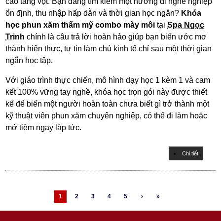
cao tăng vọt. Bạn đang tìm kiếm một hướng đi nghề nghiệp
ổn định, thu nhập hấp dẫn và thời gian học ngắn?
Khóa
học phun xăm thẩm mỹ combo mày môi
tại
Spa Ngọc
Trinh
chính là câu trả lời hoàn hảo giúp bạn biến ước mơ
thành hiện thực, tự tin làm chủ kinh tế chỉ sau một thời gian
ngắn học tập.
Với giáo trình thực chiến, mô hình dạy học 1 kèm 1 và cam
kết 100% vững tay nghề, khóa học trọn gói này được thiết
kế để biến một người hoàn toàn chưa biết gì trở thành một
kỹ thuật viên phun xăm chuyên nghiệp, có thể đi làm hoặc
mở tiệm ngay lập tức.
Chi tiết
1
2
3
4
5
›
»