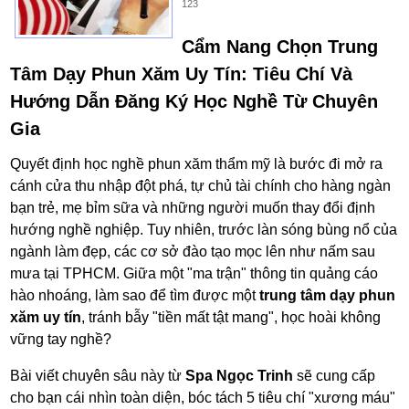
123
Cẩm Nang Chọn Trung
Tâm Dạy Phun Xăm Uy Tín: Tiêu Chí Và
Hướng Dẫn Đăng Ký Học Nghề Từ Chuyên
Gia
Quyết định học nghề phun xăm thẩm mỹ là bước đi mở ra
cánh cửa thu nhập đột phá, tự chủ tài chính cho hàng ngàn
bạn trẻ, mẹ bỉm sữa và những người muốn thay đổi định
hướng nghề nghiệp. Tuy nhiên, trước làn sóng bùng nổ của
ngành làm đẹp, các cơ sở đào tạo mọc lên như nấm sau
mưa tại TPHCM. Giữa một "ma trận" thông tin quảng cáo
hào nhoáng, làm sao để tìm được một
trung tâm dạy phun
xăm uy tín
, tránh bẫy "tiền mất tật mang", học hoài không
vững tay nghề?
Bài viết chuyên sâu này từ
Spa Ngọc Trinh
sẽ cung cấp
cho bạn cái nhìn toàn diện, bóc tách 5 tiêu chí "xương máu"