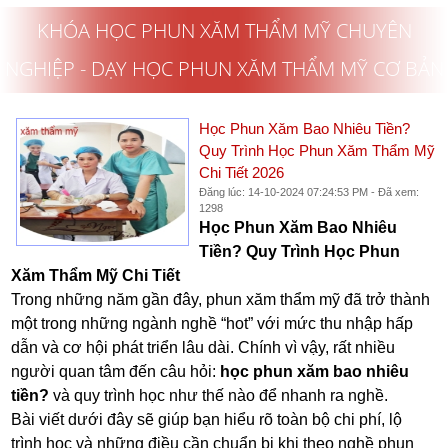
KHÓA HỌC PHUN XĂM THẨM MỸ CHUYÊN
NGHIỆP - DẠY HỌC PHUN XĂM THẨM MỸ CƠ BẢN
Học Phun Xăm Bao Nhiêu Tiền?
Quy Trình Học Phun Xăm Thẩm Mỹ
Chi Tiết 2026
Đăng lúc: 14-10-2024 07:24:53 PM - Đã xem:
1298
Học Phun Xăm Bao Nhiêu
Tiền? Quy Trình Học Phun
Xăm Thẩm Mỹ Chi Tiết
Trong những năm gần đây, phun xăm thẩm mỹ đã trở thành
một trong những ngành nghề “hot” với mức thu nhập hấp
dẫn và cơ hội phát triển lâu dài. Chính vì vậy, rất nhiều
người quan tâm đến câu hỏi:
học phun xăm bao nhiêu
tiền?
và quy trình học như thế nào để nhanh ra nghề.
Bài viết dưới đây sẽ giúp bạn hiểu rõ toàn bộ chi phí, lộ
trình học và những điều cần chuẩn bị khi theo nghề phun