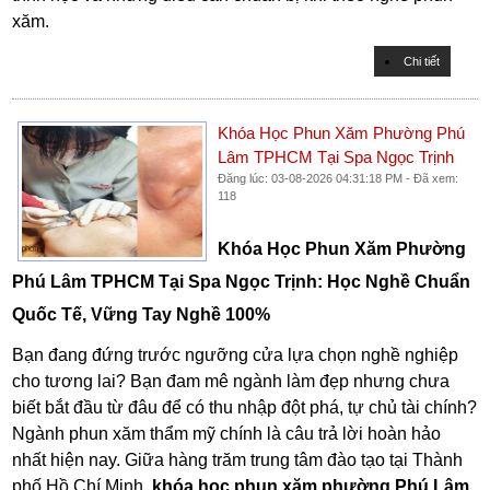
xăm.
Chi tiết
Khóa Học Phun Xăm Phường Phú
Lâm TPHCM Tại Spa Ngọc Trịnh
Đăng lúc: 03-08-2026 04:31:18 PM - Đã xem:
118
Khóa Học Phun Xăm Phường
Phú Lâm TPHCM Tại Spa Ngọc Trịnh: Học Nghề Chuẩn
Quốc Tế, Vững Tay Nghề 100%
Bạn đang đứng trước ngưỡng cửa lựa chọn nghề nghiệp
cho tương lai? Bạn đam mê ngành làm đẹp nhưng chưa
biết bắt đầu từ đâu để có thu nhập đột phá, tự chủ tài chính?
Ngành phun xăm thẩm mỹ chính là câu trả lời hoàn hảo
nhất hiện nay. Giữa hàng trăm trung tâm đào tạo tại Thành
phố Hồ Chí Minh,
khóa học phun xăm phường Phú Lâm