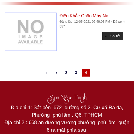
Điêu Khắc Chân Mày Na.
Đăng lúc: 12-05-2021 02:49:03 PM - Đã xem:
557
Chi tiết
«
‹
2
3
4
Spa Ngọc Trinh
Địa chỉ 1: Sát bên 672 đường số 2, Cư xá Ra đa,
Phường phú lâm , Q6, TPHCM
Địa chỉ 2 : 668 an dương vương phường phú lâm quận
6 ra mặt phía sau