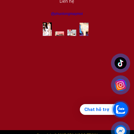
Liên hệ
@phunlongmaymoi
Chat hỗ trợ