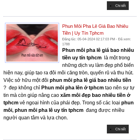
Chi tiết
Phun Môi Pha Lê Giá Bao Nhiêu
Tiền | Uy Tín Tphcm
Đăng lúc: 05-04-2024 02:17:03 PM - Đã xem:
1788
Phun môi pha lê giá bao nhiêu
tiền uy tín tphcm
là một trong
những dịch vụ làm đẹp phổ biến
hiện nay, giúp tạo ra đôi môi căng tròn, quyến rũ và thu hút.
Việc sở hữu một đôi
phun môi pha lê giá bao nhiêu tiền
? đẹp không chỉ
Phun môi pha lên ở tphcm
tạo nên sự tự
tin mà còn giúp nâng cao
xăm môi đẹp bao nhiêu tiền ở
tphcm
vẻ ngoại hình của phái đẹp. Trong số các loại
phun
môi, phun môi pha lê uy tín tphcm
đang được nhiều
người quan tâm và lựa chọn.
Chi tiết