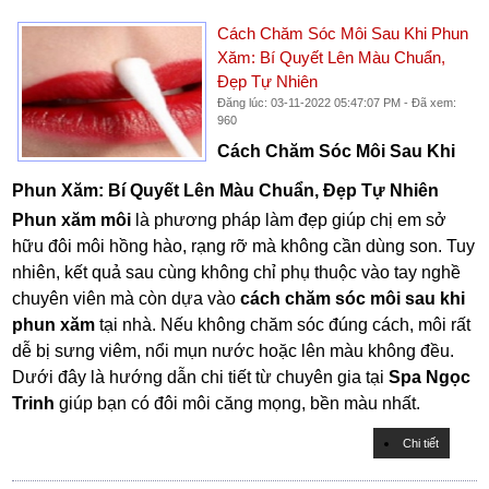
Cách Chăm Sóc Môi Sau Khi Phun
Xăm: Bí Quyết Lên Màu Chuẩn,
Đẹp Tự Nhiên
Đăng lúc: 03-11-2022 05:47:07 PM - Đã xem:
960
Cách Chăm Sóc Môi Sau Khi
Phun Xăm: Bí Quyết Lên Màu Chuẩn, Đẹp Tự Nhiên
Phun xăm môi
là phương pháp làm đẹp giúp chị em sở
hữu đôi môi hồng hào, rạng rỡ mà không cần dùng son. Tuy
nhiên, kết quả sau cùng không chỉ phụ thuộc vào tay nghề
chuyên viên mà còn dựa vào
cách chăm sóc môi sau khi
phun xăm
tại nhà. Nếu không chăm sóc đúng cách, môi rất
dễ bị sưng viêm, nổi mụn nước hoặc lên màu không đều.
Dưới đây là hướng dẫn chi tiết từ chuyên gia tại
Spa Ngọc
Trinh
giúp bạn có đôi môi căng mọng, bền màu nhất.
Chi tiết