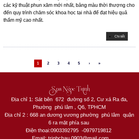
các kỹ thuật phun xăm mới nhất, bảng màu thời thượng cho
đến quy trình chăm sóc khoa học tại nhà để đạt hiệu quả
thẩm mỹ cao nhất.
Chi tiết
1
2
3
4
5
›
»
Spa Ngọc Trinh
Địa chỉ 1: Sát bên 672 đường số 2, Cư xá Ra đa,
Phường phú lâm , Q6, TPHCM
Địa chỉ 2 : 668 an dương vương phường phú lâm quận
6 ra mặt phía sau
Điện thoại:
0903392795
-
0979719812
Email: trinhchau.0903@mail.com