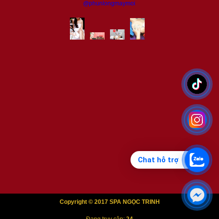
@phunlongmaymoi
Chat hỗ trợ
Copyright © 2017 SPA NGỌC TRINH
Đang truy cập:
24