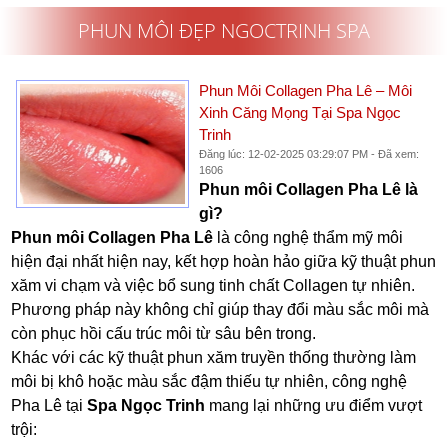
PHUN MÔI ĐẸP NGOCTRINH SPA
Phun Môi Collagen Pha Lê – Môi
Xinh Căng Mọng Tại Spa Ngọc
Trinh
Đăng lúc: 12-02-2025 03:29:07 PM - Đã xem:
1606
Phun môi Collagen Pha Lê là
gì?
Phun môi Collagen Pha Lê
là công nghệ thẩm mỹ môi
hiện đại nhất hiện nay, kết hợp hoàn hảo giữa kỹ thuật phun
xăm vi chạm và việc bổ sung tinh chất Collagen tự nhiên.
Phương pháp này không chỉ giúp thay đổi màu sắc môi mà
còn phục hồi cấu trúc môi từ sâu bên trong.
Khác với các kỹ thuật phun xăm truyền thống thường làm
môi bị khô hoặc màu sắc đậm thiếu tự nhiên, công nghệ
Pha Lê tại
Spa Ngọc Trinh
mang lại những ưu điểm vượt
trội: