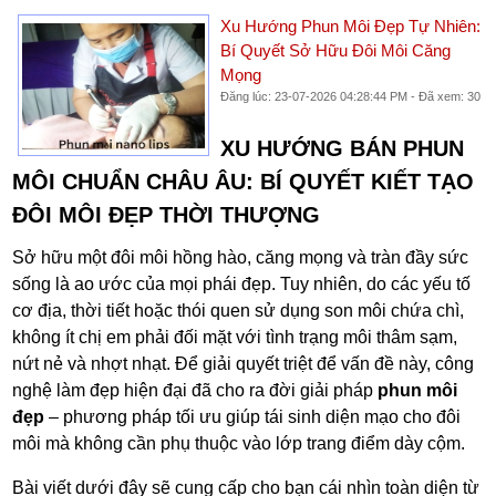
Xu Hướng Phun Môi Đẹp Tự Nhiên:
Bí Quyết Sở Hữu Đôi Môi Căng
Mọng
Đăng lúc: 23-07-2026 04:28:44 PM - Đã xem: 30
XU HƯỚNG BÁN PHUN
MÔI CHUẨN CHÂU ÂU: BÍ QUYẾT KIẾT TẠO
ĐÔI MÔI ĐẸP THỜI THƯỢNG
Sở hữu một đôi môi hồng hào, căng mọng và tràn đầy sức
sống là ao ước của mọi phái đẹp. Tuy nhiên, do các yếu tố
cơ địa, thời tiết hoặc thói quen sử dụng son môi chứa chì,
không ít chị em phải đối mặt với tình trạng môi thâm sạm,
nứt nẻ và nhợt nhạt. Để giải quyết triệt để vấn đề này, công
nghệ làm đẹp hiện đại đã cho ra đời giải pháp
phun môi
đẹp
– phương pháp tối ưu giúp tái sinh diện mạo cho đôi
môi mà không cần phụ thuộc vào lớp trang điểm dày cộm.
Bài viết dưới đây sẽ cung cấp cho bạn cái nhìn toàn diện từ