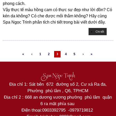
phong cách.
Vậy thực tế màu hồng cam có thực sự đẹp như lời đồn? Có
kén da không? Có che được môi thâm không? Hãy cùng
Spa Ngọc Trinh phân tích chi tiết trong bài viết dưới đây.
Chi tiết
«
‹
1
2
3
4
5
›
»
Spa Ngọc Trinh
Địa chỉ 1: Sát bên 672 đường số 2, Cư xá Ra đa,
Phường phú lâm , Q6, TPHCM
Địa chỉ 2 : 668 an dương vương phường phú lâm quận
6 ra mặt phía sau
Điện thoại:
0903392795
-
0979719812