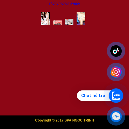
@phunlongmaymoi
Chat hỗ trợ
Copyright © 2017 SPA NGỌC TRINH