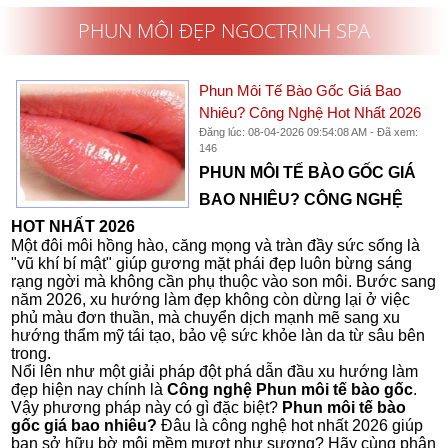
PHUN MÔI ĐẸP NGOCTRINH SPA
Phun Môi Tế Bào Gốc Giá Bao
Nhiêu? Công Nghệ Hot Nhất 2026
Đăng lúc: 08-04-2026 09:54:08 AM - Đã xem:
146
PHUN MÔI TẾ BÀO GỐC GIÁ
BAO NHIÊU? CÔNG NGHỆ
HOT NHẤT 2026
Một đôi môi hồng hào, căng mọng và tràn đầy sức sống là
"vũ khí bí mật" giúp gương mặt phái đẹp luôn bừng sáng
rạng ngời mà không cần phụ thuộc vào son môi.
Bước sang
năm 2026, xu hướng làm đẹp không còn dừng lại ở việc
phủ màu đơn thuần, mà chuyển dịch mạnh mẽ sang xu
hướng thẩm mỹ tái tạo, bảo vệ sức khỏe làn da từ sâu bên
trong.
Nổi lên như một giải pháp đột phá dẫn đầu xu hướng làm
đẹp hiện nay chính là
Công nghệ Phun môi tế bào gốc
.
Vậy phương pháp này có gì đặc biệt?
Phun môi tế bào
gốc giá bao nhiêu?
Đâu là công nghệ hot nhất 2026 giúp
bạn sở hữu bờ môi mềm mượt như sương? Hãy cùng phân