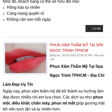
Nhờ đó, khách hàng có thể sở hữu đôi môi:
Hồng hào tự nhiên
Căng mọng quyến rũ
Không cần son mỗi ngày
Chi tiết
PHUN XĂM THẨM MỸ TẠI SPA
NGỌC TRINH TPHCM
Đăng lúc: 09-03-2026 02:00:32 PM - Đã xem:
126
Phun Xăm Thẩm Mỹ Tại Spa
Ngọc Trinh TPHCM – Địa Chỉ
Làm Đẹp Uy Tín
Ngày nay, phun xăm thẩm mỹ đã trở thành xu hướng làm
đẹp được nhiều chị em lựa chọn. Các dịch vụ như
phun
môi, điêu khắc chân mày, phun mí mắt
giúp gương mặt
trở nên tươi tắn và tự nhiên hơn.