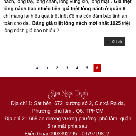
nách, lông tay, lông chân, lông vùng kín, lông mặt…
Gía triệt
lông nách bao nhiêu tiền
giá triệt lông nách ở quận 6
chỉ mang lại hiệu quả triệt triệt để mà còn đảm bảo tính an
toàn cho da.
Bảng giá triệt lông nách mới nhất 1025
triệt
lông nách giá bao nhiêu ?
Chi tiết
«
‹
2
3
4
5
6
Spa Ngọc Trinh
Địa chỉ 1: Sát bên 672 đường số 2, Cư xá Ra đa,
Phường phú lâm , Q6, TPHCM
Địa chỉ 2 : 668 an dương vương phường phú lâm quận
6 ra mặt phía sau
Điện thoại:
0903392795
-
0979719812