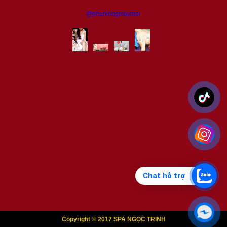
@phunlongmaymoi
Chat hỗ trợ
Copyright © 2017 SPA NGỌC TRINH