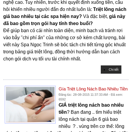
nghệ cao. Tuy nhiên, trước khi quyết định xuống tiền, câu
hỏi khiến nhiều người đắn đo nhất luôn là:
Triệt lông nách
giá bao nhiêu tại các spa hiện nay?
Và đặc biệt,
giá này
đã bao gồm trọn gói hay tính theo buổi?
Để giúp bạn có cái nhìn toàn diện, minh bạch và tránh rơi
vào bẫy "chi phí ẩn" của những cơ sở kém chất lượng, bài
viết này Spa Ngọc Trinh sẽ bóc tách chi tiết từng góc khuất
trong bảng giá triệt lông, đồng thời hướng dẫn bạn cách
chọn gói dịch vụ tối ưu tài chính nhất.
Chi tiết
Gía Triệt Lông Nách Bao Nhiêu Tiền
Đăng lúc: 28-08-2015 11:37:33 AM - Đã xem:
6592
GIÁ triệt lông nách bao nhiêu
tiền
? Bạn đang .. tìm hiểu triệt
lông nách tại quận 6 giá bao
nhiêu ? . vùng trên cơ thể: lông