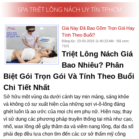
SPA TRIÊT LÔNG NÁCH UY TÍN TPHCM
Giá Này Đã Bao Gồm Trọn Gói Hay
Tính Theo Buổi?
Đăng lúc: 23-03-2016 11:40:23 AM - Đã xem:
7101
Triệt Lông Nách Giá
Bao Nhiêu? Phân
Biệt Gói Trọn Gói Và Tính Theo Buổi
Chi Tiết Nhất
Sở hữu một vùng da dưới cánh tay mịn màng, sáng khỏe
và không có sự xuất hiện của những sợi vi-ô-lông đáng
ghét luôn là ao ước của mọi chị em phụ nữ. Hiện nay, thay
vì sử dụng các phương pháp truyền thống tại nhà như cạo,
nhổ, wax lông dễ gây thâm da và viêm nang lông, đại đa số
phái đẹp đều lựa chọn tìm đến các cơ sở thẩm mỹ công