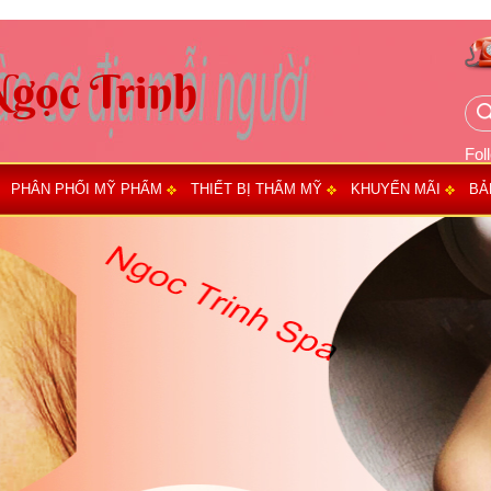
Fol
PHÂN PHỐI MỸ PHẨM
THIẾT BỊ THẨM MỸ
KHUYẾN MÃI
BẢ