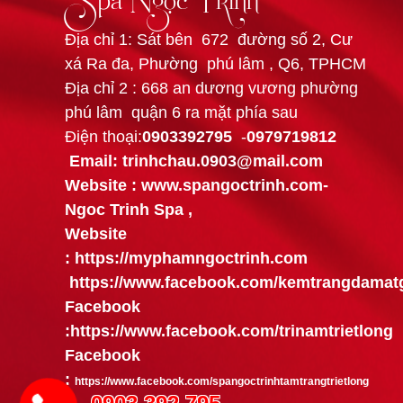
Địa chỉ 1: Sát bên 672 đường số 2, Cư
xá Ra đa, Phường phú lâm , Q6, TPHCM
Địa chỉ 2 : 668 an dương vương phường
phú lâm quận 6 ra mặt phía sau
Điện thoại:
0903392795
-
0979719812
Email: trinhchau.0903@mail.com
Website : www.spangoctrinh.com
-
Ngoc Trinh Spa
,
Website
:
https://myphamngoctrinh.com
https:
//www.facebook.com/kemtrangdamatg
Facebook
:
https://www.facebook.com/trinamtrietlong
Facebook
:
https://www.facebook.com/spangoctrinhtamtrangtrietlong