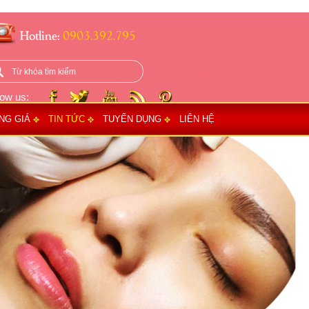
Hotline:
0903.392.795
low us:
NG GIÁ
TIN TỨC
TUYỂN DỤNG
LIÊN HỆ