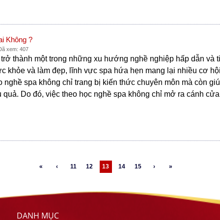
i Không ?
 Đã xem: 407
 trở thành một trong những xu hướng nghề nghiệp hấp dẫn và tiề
c khỏe và làm đẹp, lĩnh vực spa hứa hẹn mang lại nhiều cơ hội
 nghề spa không chỉ trang bị kiến thức chuyên môn mà còn giúp
 quả. Do đó, việc theo học nghề spa không chỉ mở ra cánh cử
«
‹
11
12
13
14
15
›
»
DANH MỤC