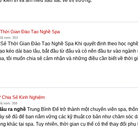
 kiên trì và am hiểu sâu sắc về thị trường.
 Thời Gian Đào Tạo Nghề Spa
 Đã xem: 353
 Sẻ Thời Gian Đào Tạo Nghề Spa Khi quyết định theo học nghề
 tạo kéo dài bao lâu, bắt đầu từ đâu và có nên đầu tư vào ngà
 spa, tôi muốn chia sẻ cảm nhận và những điều cần biết về thời
 Chia Sẻ Kinh Nghiệm
Đã xem: 358
lâu ra nghề
Trung Bình Để trở thành một chuyên viên spa, thô
ày sẽ đủ để bạn nắm vững các kỹ thuật cơ bản như chăm sóc d
ng khác tại spa. Tuy nhiên, thời gian cụ thể có thể thay đổi ph