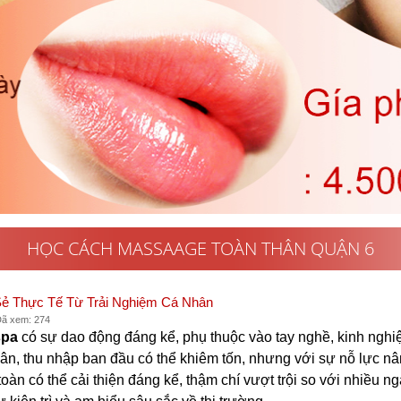
HỌC CÁCH MASSAAGE TOÀN THÂN QUẬN 6
Sẻ Thực Tế Từ Trải Nghiệm Cá Nhân
Đã xem: 274
spa
có sự dao động đáng kể, phụ thuộc vào tay nghề, kinh nghiệm
hân, thu nhập ban đầu có thể khiêm tốn, nhưng với sự nỗ lực n
àn có thể cải thiện đáng kể, thậm chí vượt trội so với nhiều n