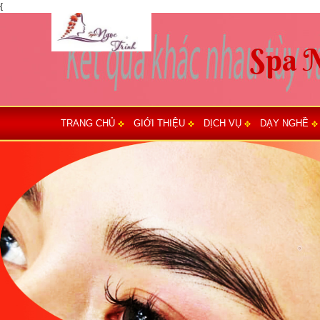
{
TRANG CHỦ
GIỚI THIỆU
DỊCH VỤ
DẠY NGHỀ