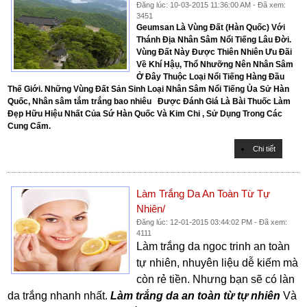
Đăng lúc: 10-03-2015 11:36:00 AM - Đã xem:
3451
Geumsan Là Vùng Đất (Hàn Quốc) Với
Thánh Địa Nhân Sâm Nổi Tiếng Lâu Đời.
Vùng Đất Này Được Thiên Nhiên Ưu Đãi
Về Khí Hậụ, Thổ Nhưỡng Nên Nhân Sâm
Ở Đây Thuộc Loại Nổi Tiếng Hàng Đầu
Thế Giới. Những Vùng Đất Sản Sinh Loại Nhân Sâm Nổi Tiếng Ủa Sử Hàn
Quốc, Nhân sâm tắm trắng bao nhiêu Được Đánh Giá Là Bài Thuốc Làm
Đẹp Hữu Hiệu Nhất Của Sứ Hàn Quốc Và Kim Chi , Sử Dụng Trong Các
Cung Cấm.
Chi tiết
Làm Trắng Da An Toàn Từ Tự
Nhiên/
Đăng lúc: 12-01-2015 03:44:02 PM - Đã xem:
4111
Làm trắng da ngoc trinh an toàn
tự nhiên, nhuyên liệu dễ kiếm mà
còn rẻ tiền. Nhưng bạn sẽ có làn
da trắng nhanh nhất.
Làm trắng da an toàn từ tự nhiên
Và