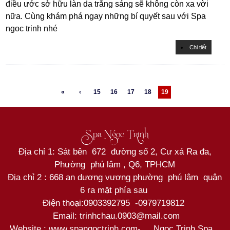
điều ước sở hữu làn da trắng sáng sẽ không còn xa vời
nữa. Cùng khám phá ngay những bí quyết sau với Spa
ngoc trinh nhé
Chi tiết
«
‹
15
16
17
18
19
Spa Ngọc Trinh
Địa chỉ 1: Sát bên 672 đường số 2, Cư xá Ra đa,
Phường phú lâm , Q6, TPHCM
Địa chỉ 2 : 668 an dương vương phường phú lâm quận
6 ra mặt phía sau
Điện thoại:
0903392795
-
0979719812
Email: trinhchau.0903@mail.com
Website : www.spangoctrinh.com
-
Ngoc Trinh Spa
,