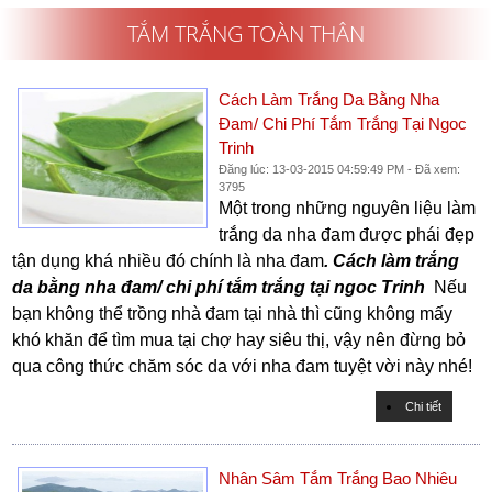
TẮM TRẮNG TOÀN THÂN
Cách Làm Trắng Da Bằng Nha
Đam/ Chi Phí Tắm Trắng Tại Ngoc
Trinh
Đăng lúc: 13-03-2015 04:59:49 PM - Đã xem:
3795
Một trong những nguyên liệu làm
trắng da nha đam được phái đẹp
tận dụng khá nhiều đó chính là nha đam
. Cách làm trắng
da bằng nha đam/ chi phí tắm trắng tại ngoc Trinh
Nếu
bạn không thể trồng nhà đam tại nhà thì cũng không mấy
khó khăn để tìm mua tại chợ hay siêu thị, vậy nên đừng bỏ
qua công thức chăm sóc da với nha đam tuyệt vời này nhé!
Chi tiết
Nhân Sâm Tắm Trắng Bao Nhiêu