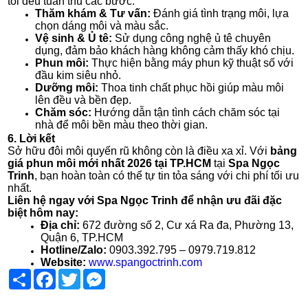
tôi đều tuân thủ các bước:
Thăm khám & Tư vấn:
Đánh giá tình trạng môi, lựa
chọn dáng môi và màu sắc.
Vệ sinh & Ủ tê:
Sử dụng công nghệ ủ tê chuyên
dụng, đảm bảo khách hàng không cảm thấy khó chịu.
Phun môi:
Thực hiện bằng máy phun kỹ thuật số với
đầu kim siêu nhỏ.
Dưỡng môi:
Thoa tinh chất phục hồi giúp màu môi
lên đều và bền đẹp.
Chăm sóc:
Hướng dẫn tận tình cách chăm sóc tại
nhà để môi bền màu theo thời gian.
6. Lời kết
Sở hữu đôi môi quyến rũ không còn là điều xa xỉ. Với
bảng
giá phun môi mới nhất 2026 tại TP.HCM
tại
Spa Ngọc
Trinh
, bạn hoàn toàn có thể tự tin tỏa sáng với chi phí tối ưu
nhất.
Liên hệ ngay với Spa Ngọc Trinh để nhận ưu đãi đặc
biệt hôm nay:
Địa chỉ:
672 đường số 2, Cư xá Ra đa, Phường 13,
Quận 6, TP.HCM
Hotline/Zalo:
0903.392.795 – 0979.719.812
Website:
www.spangoctrinh.com
Share
Facebook
Twitter
Messenger