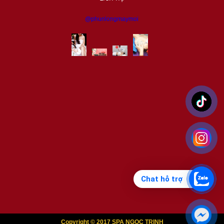
@phunlongmaymoi
Chat hỗ trợ
Copyright © 2017 SPA NGỌC TRINH