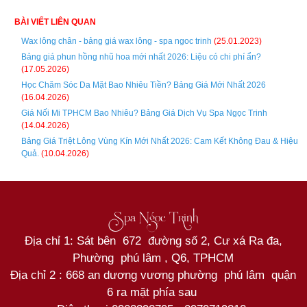
BÀI VIẾT LIÊN QUAN
Wax lông chân - bảng giá wax lông - spa ngoc trinh
(25.01.2023)
Bảng giá phun hồng nhũ hoa mới nhất 2026: Liệu có chi phí ẩn?
(17.05.2026)
Học Chăm Sóc Da Mặt Bao Nhiêu Tiền? Bảng Giá Mới Nhất 2026
(16.04.2026)
Giá Nối Mi TPHCM Bao Nhiêu? Bảng Giá Dịch Vụ Spa Ngọc Trinh
(14.04.2026)
Bảng Giá Triệt Lông Vùng Kín Mới Nhất 2026: Cam Kết Không Đau & Hiệu
Quả.
(10.04.2026)
Spa Ngọc Trinh
Địa chỉ 1: Sát bên 672 đường số 2, Cư xá Ra đa,
Phường phú lâm , Q6, TPHCM
Địa chỉ 2 : 668 an dương vương phường phú lâm quận
6 ra mặt phía sau