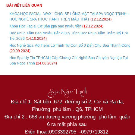
BÀI VIẾT LIÊN QUAN
KHÓA HỌC FACIAL, WAX LÔNG, SE LÔNG MẶT TẠI SPA NGỌC TRINH –
HỌC NGHỀ SPA THỰC HÀNH TRÊN MẪU THẬT
(12.12.2024)
Khóa Học Facial Cơ Bản |giá bao nhiêu tiền
(12.12.2024)
Học Phun Xăm Bao Nhiêu Tiền? Quy Trình Học Phun Xăm Thẩm Mỹ Chi
Tiết 2026
(14.10.2024)
Học Nghề Spa Mở Tiệm: Lộ Trình Từ Con Số 0 Đến Chủ Spa Thành Công
(20.09.2024)
Học Spa Uy Tín TPHCM | Cấp Chứng Chỉ Nghề Spa Chuyên Nghiệp Tại
Spa Ngọc Trinh
(24.06.2024)
Spa Ngọc Trinh
Địa chỉ 1: Sát bên 672 đường số 2, Cư xá Ra đa,
Phường phú lâm , Q6, TPHCM
Địa chỉ 2 : 668 an dương vương phường phú lâm quận
6 ra mặt phía sau
Điện thoại:
0903392795
-
0979719812