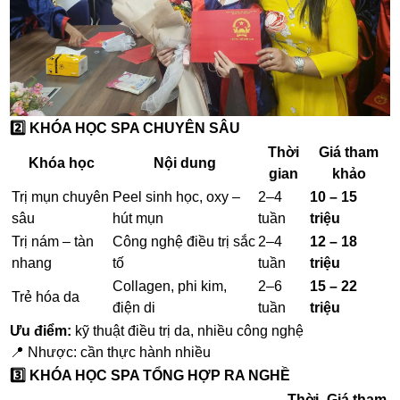
2️⃣ KHÓA HỌC SPA CHUYÊN SÂU
Thời
Giá tham
Khóa học
Nội dung
gian
khảo
Trị mụn chuyên
Peel sinh học, oxy –
2–4
10 – 15
sâu
hút mụn
tuần
triệu
Trị nám – tàn
Công nghệ điều trị sắc
2–4
12 – 18
nhang
tố
tuần
triệu
Collagen, phi kim,
2–6
15 – 22
Trẻ hóa da
điện di
tuần
triệu
Ưu điểm:
kỹ thuật điều trị da, nhiều công nghệ
📍 Nhược: cần thực hành nhiều
3️⃣ KHÓA HỌC SPA TỔNG HỢP RA NGHỀ
Thời
Giá tham