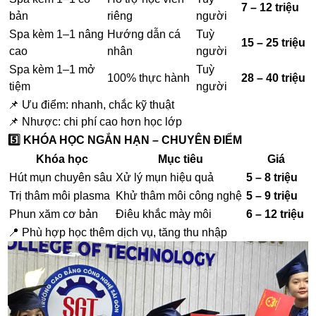
7 – 12 triệu
bản
riêng
người
Spa kèm 1–1 nâng
Hướng dẫn cá
Tuỳ
15 – 25 triệu
cao
nhân
người
Spa kèm 1–1 mở
Tuỳ
100% thực hành
28 – 40 triệu
tiệm
người
📌 Ưu điểm: nhanh, chắc kỹ thuật
📌 Nhược: chi phí cao hơn học lớp
5️⃣ KHÓA HỌC NGẮN HẠN – CHUYÊN ĐIỂM
Khóa học
Mục tiêu
Giá
Hút mụn chuyên sâu
Xử lý mụn hiệu quả
5 – 8 triệu
Trị thâm môi plasma
Khử thâm môi công nghệ
5 – 9 triệu
Phun xăm cơ bản
Điêu khắc mày môi
6 – 12 triệu
📍 Phù hợp học thêm dịch vụ, tăng thu nhập