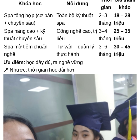
Khóa học
Nội dung
gian
khảo
Spa tổng hợp (cơ bản
Toàn bộ kỹ thuật
2–3
18 – 28
+ chuyên sâu)
spa
tháng
triệu
Spa nâng cao + kỹ
Công nghệ cao, trị
3–4
25 – 35
thuật chuyên sâu
liệu
tháng
triệu
Spa mở tiệm chuẩn
Tư vấn – quản lý –
3–6
30 – 45
nghề
thực hành
tháng
triệu
Ưu điểm:
học đầy đủ, ra nghề vững
📍 Nhược: thời gian học dài hơn