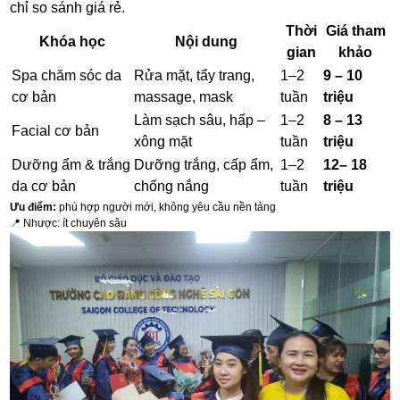
chỉ so sánh giá rẻ.
Thời
Giá tham
Khóa học
Nội dung
gian
khảo
Spa chăm sóc da
Rửa mặt, tẩy trang,
1–2
9 – 10
cơ bản
massage, mask
tuần
triệu
Làm sạch sâu, hấp –
1–2
8 – 13
Facial cơ bản
xông mặt
tuần
triệu
Dưỡng ẩm & trắng
Dưỡng trắng, cấp ẩm,
1–2
12– 18
da cơ bản
chống nắng
tuần
triệu
Ưu điểm:
phù hợp người mới, không yêu cầu nền tảng
📍 Nhược: ít chuyên sâu