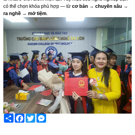
có thể chọn khóa phù hợp — từ
cơ bản → chuyên sâu →
ra nghề → mở tiệm
.
Share
Facebook
Twitter
Messenger