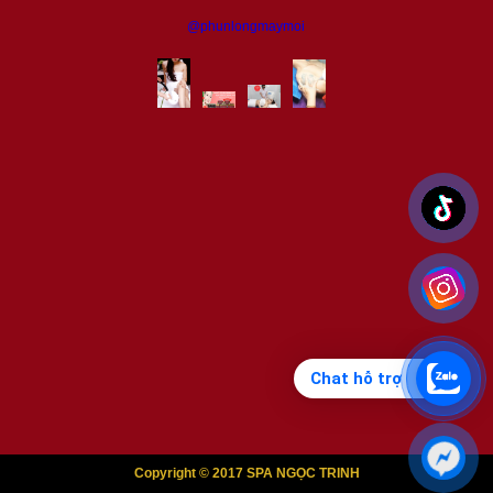
@phunlongmaymoi
Chat hỗ trợ
Copyright © 2017 SPA NGỌC TRINH