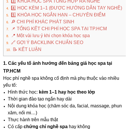
3️⃣ KHÓA HỌC SPA TỔNG HỢP RA NGHỀ
4️⃣ HỌC KÈM 1–1 (ĐƯỢC HƯỚNG DẪN TAY NGHỀ)
5️⃣ KHÓA HỌC NGẮN HẠN – CHUYÊN ĐIỂM
🔎 CHI PHÍ KHÁC PHÁT SINH
📌 TỔNG KẾT CHI PHÍ HỌC SPA TẠI TP.HCM
📍 Một vài lưu ý khi chọn khóa học spa
🔗 GỢI Ý BACKLINK CHUẨN SEO
📝 KẾT LUẬN
1. Các yếu tố ảnh hưởng đến bảng giá học spa tại
TP.HCM
Học phí nghề spa không cố định mà phụ thuộc vào nhiều
yếu tố:
Hình thức học:
kèm 1–1 hay học theo lớp
Thời gian đào tạo ngắn hay dài
Nội dung khóa học (chăm sóc da, facial, massage, phun
xăm, nối mi…)
Thực hành trên mẫu thật
Có cấp
chứng chỉ nghề spa
hay không