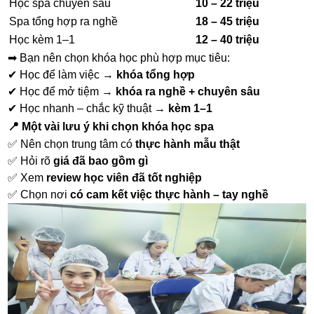
Học spa chuyên sâu
10 – 22 triệu
Spa tổng hợp ra nghề
18 – 45 triệu
Học kèm 1–1
12 – 40 triệu
➡ Bạn nên chọn khóa học phù hợp mục tiêu:
✔ Học để làm việc →
khóa tổng hợp
✔ Học để mở tiệm →
khóa ra nghề + chuyên sâu
✔ Học nhanh – chắc kỹ thuật →
kèm 1–1
📍 Một vài lưu ý khi chọn khóa học spa
✅ Nên chọn trung tâm có
thực hành mẫu thật
✅ Hỏi rõ
giá đã bao gồm gì
✅ Xem
review học viên đã tốt nghiệp
✅ Chọn nơi
có cam kết việc thực hành – tay nghề