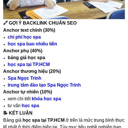
🔗 GỢI Ý BACKLINK CHUẨN SEO
Anchor text chính (30%)
chi phí học spa
học spa bao nhiêu tiền
Anchor phụ (40%)
bảng giá học spa
học spa tại TP.HCM
Anchor thương hiệu (20%)
Spa Ngọc Trinh
trung tâm đào tạo Spa Ngọc Trinh
Anchor tự nhiên (10%)
xem chi tiết
khóa học spa
tư vấn
học spa
📝 KẾT LUẬN
Bảng giá
học spa tại TP.HCM
ở trên là mức trung bình thực
tế nhất ở thời điểm hiện tại. Tùy mục tiêu nghề nghiệp bạn