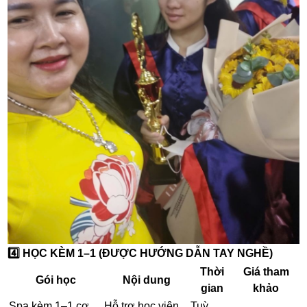
4️⃣ HỌC KÈM 1–1 (ĐƯỢC HƯỚNG DẪN TAY NGHỀ)
Thời
Giá tham
Gói học
Nội dung
gian
khảo
Spa kèm 1–1 cơ
Hỗ trợ học viên
Tuỳ