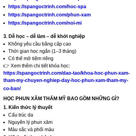
https://spangoctrinh.com/hoc-spa
https://spangoctrinh.com/phun-xam
https://spangoctrinh.com/noi-mi
3. Dễ học – dễ làm – dễ khởi nghiệp
Không yêu cầu bằng cấp cao
Thời gian học ngắn (1–3 tháng)
Có thể mở tiệm riêng
👉 Xem thêm chi tiết khóa học:
https://spangoctrinh.com/dao-tao/khoa-hoc-phun-xam-
tham-my-chuyen-nghiep-day-hoc-phun-xam-tham-my-
co-ban/
HỌC PHUN XĂM THẨM MỸ BAO GỒM NHỮNG GÌ?
1. Kiến thức lý thuyết
Cấu trúc da
Nguyên lý phun xăm
Màu sắc và phối màu