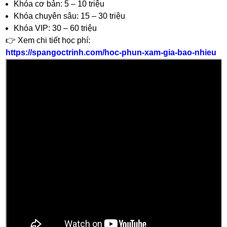
Khóa cơ bản: 5 – 10 triệu
Khóa chuyên sâu: 15 – 30 triệu
Khóa VIP: 30 – 60 triệu
👉 Xem chi tiết học phí:
https://spangoctrinh.com/hoc-phun-xam-gia-bao-nhieu