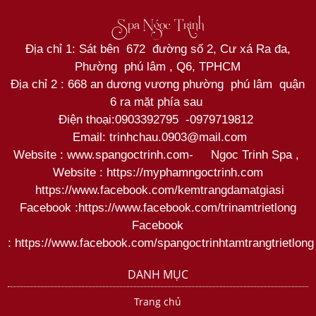
Spa Ngọc Trinh
Địa chỉ 1: Sát bên 672 đường số 2, Cư xá Ra đa,
Phường phú lâm , Q6, TPHCM
Địa chỉ 2 : 668 an dương vương phường phú lâm quận
6 ra mặt phía sau
Điện thoại:
0903392795
-
0979719812
Email: trinhchau.0903@mail.com
Website : www.spangoctrinh.com
-
Ngoc Trinh Spa
,
Website :
https://myphamngoctrinh.com
https:
//www.facebook.com/kemtrangdamatgiasi
Facebook :
https://www.facebook.com/trinamtrietlong
Facebook
:
https://www.facebook.com/spangoctrinhtamtrangtrietlong
DANH MỤC
Trang chủ