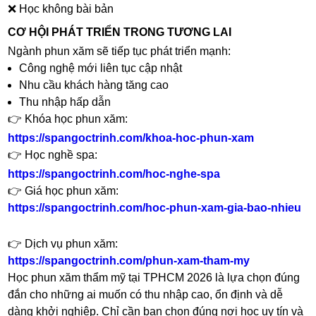
❌ Học không bài bản
CƠ HỘI PHÁT TRIỂN TRONG TƯƠNG LAI
Ngành phun xăm sẽ tiếp tục phát triển mạnh:
Công nghệ mới liên tục cập nhật
Nhu cầu khách hàng tăng cao
Thu nhập hấp dẫn
👉 Khóa học phun xăm:
https://spangoctrinh.com/khoa-hoc-phun-xam
👉 Học nghề spa:
https://spangoctrinh.com/hoc-nghe-spa
👉 Giá học phun xăm:
https://spangoctrinh.com/hoc-phun-xam-gia-bao-nhieu
👉 Dịch vụ phun xăm:
https://spangoctrinh.com/phun-xam-tham-my
Học phun xăm thẩm mỹ tại TPHCM 2026 là lựa chọn đúng
đắn cho những ai muốn có thu nhập cao, ổn định và dễ
dàng khởi nghiệp. Chỉ cần bạn chọn đúng nơi học uy tín và