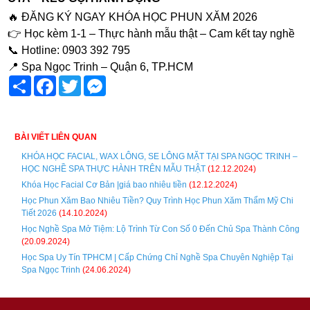
🔥 ĐĂNG KÝ NGAY KHÓA HỌC PHUN XĂM 2026
👉 Học kèm 1-1 – Thực hành mẫu thật – Cam kết tay nghề
📞 Hotline: 0903 392 795
📍 Spa Ngọc Trinh – Quận 6, TP.HCM
Share
Facebook
Twitter
Messenger
BÀI VIẾT LIÊN QUAN
KHÓA HỌC FACIAL, WAX LÔNG, SE LÔNG MẶT TẠI SPA NGỌC TRINH –
HỌC NGHỀ SPA THỰC HÀNH TRÊN MẪU THẬT
(12.12.2024)
Khóa Học Facial Cơ Bản |giá bao nhiêu tiền
(12.12.2024)
Học Phun Xăm Bao Nhiêu Tiền? Quy Trình Học Phun Xăm Thẩm Mỹ Chi
Tiết 2026
(14.10.2024)
Học Nghề Spa Mở Tiệm: Lộ Trình Từ Con Số 0 Đến Chủ Spa Thành Công
(20.09.2024)
Học Spa Uy Tín TPHCM | Cấp Chứng Chỉ Nghề Spa Chuyên Nghiệp Tại
Spa Ngọc Trinh
(24.06.2024)