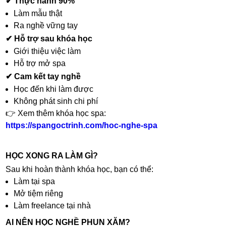
✔ Thực hành 90%
Làm mẫu thật
Ra nghề vững tay
✔ Hỗ trợ sau khóa học
Giới thiệu việc làm
Hỗ trợ mở spa
✔ Cam kết tay nghề
Học đến khi làm được
Không phát sinh chi phí
👉 Xem thêm khóa học spa:
https://spangoctrinh.com/hoc-nghe-spa
HỌC XONG RA LÀM GÌ?
Sau khi hoàn thành khóa học, bạn có thể:
Làm tại spa
Mở tiệm riêng
Làm freelance tại nhà
AI NÊN HỌC NGHỀ PHUN XĂM?