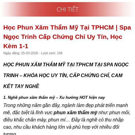
CHI TIẾT
Học Phun Xăm Thẩm Mỹ Tại TPHCM | Spa
Ngọc Trinh Cấp Chứng Chỉ Uy Tín, Học
Kèm 1-1
Ngày đăng: 25-03-2026 - Lượt xem: 158
HỌC PHUN XĂM THẨM MỸ TẠI TPHCM TẠI SPA NGỌC
TRINH – KHÓA HỌC UY TÍN, CẤP CHỨNG CHỈ, CAM
KẾT TAY NGHỀ
1. Nghề phun xăm thẩm mỹ – Xu hướng HOT hiện nay
Trong những năm gần đây, ngành làm đẹp phát triển mạnh
mẽ, đặc biệt là lĩnh vực
phun xăm thẩm mỹ
như: phun môi,
điêu khắc chân mày, phun mí… Đây là nghề có thu nhập
cao, nhu cầu khách hàng lớn và phù hợp với nhiều đối
tượng.