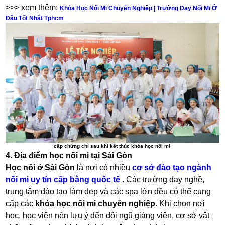
>>> xem thêm:
Khóa Học Nối Mi Chuyên Nghiệp | Trường Day Nối Mi Ở
Đâu Tốt Nhất Tphcm
cấp chứng chỉ sau khi kết thúc khóa học nối mi
4. Địa điểm học nối mi tại Sài Gòn
Học nối ở Sài Gòn
là nơi có nhiều
cơ sở đào tạo ngành
nối mi uy tín cấp bằng quốc tế
. Các trường dạy nghề,
trung tâm đào tạo làm đẹp và các spa lớn đều có thể cung
cấp các
khóa học nối mi chuyên nghiệp
. Khi chọn nơi
học, học viên nên lưu ý đến đội ngũ giảng viên, cơ sở vật