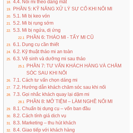
4.4. Nối mi theo dáng mắt
PHẦN 5: KỸ NĂNG XỬ LÝ SỰ CỐ KHI NỐI MI
5.1. Mi bị keo vón
5.2. Mi bị rụng sớm
5.3. Mi bị ngứa, dị ứng
PHẦN 6: THÁO MI - TẨY MI CŨ
6.1. Dụng cụ cần thiết
6.2. Kỹ thuật tháo mi an toàn
6.3. Vệ sinh và dưỡng mi sau tháo
PHẦN 7: TƯ VẤN KHÁCH HÀNG VÀ CHĂM
SÓC SAU KHI NỐI
7.1. Cách tư vấn chọn dáng mi
7.2. Hướng dẫn khách chăm sóc sau khi nối
7.3. Gọi nhắc khách quay lại dặm mi
PHẦN 8: MỞ TIỆM – LÀM NGHỀ NỐI MI
8.1. Chuẩn bị dụng cụ – vốn ban đầu
8.2. Cách tính giá dịch vụ
8.3. Marketing – thu hút khách
8.4. Giao tiếp với khách hàng