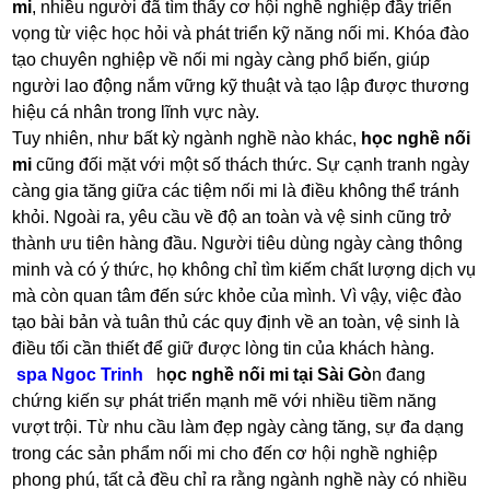
mi
, nhiều người đã tìm thấy cơ hội nghề nghiệp đầy triển
vọng từ việc học hỏi và phát triển kỹ năng nối mi. Khóa đào
tạo chuyên nghiệp về nối mi ngày càng phổ biến, giúp
người lao động nắm vững kỹ thuật và tạo lập được thương
hiệu cá nhân trong lĩnh vực này.
Tuy nhiên, như bất kỳ ngành nghề nào khác,
học nghề nối
mi
cũng đối mặt với một số thách thức. Sự cạnh tranh ngày
càng gia tăng giữa các tiệm nối mi là điều không thể tránh
khỏi. Ngoài ra, yêu cầu về độ an toàn và vệ sinh cũng trở
thành ưu tiên hàng đầu. Người tiêu dùng ngày càng thông
minh và có ý thức, họ không chỉ tìm kiếm chất lượng dịch vụ
mà còn quan tâm đến sức khỏe của mình. Vì vậy, việc đào
tạo bài bản và tuân thủ các quy định về an toàn, vệ sinh là
điều tối cần thiết để giữ được lòng tin của khách hàng.
spa Ngoc Trinh
h
ọc nghề nối mi tại Sài Gò
n đang
chứng kiến sự phát triển mạnh mẽ với nhiều tiềm năng
vượt trội. Từ nhu cầu làm đẹp ngày càng tăng, sự đa dạng
trong các sản phẩm nối mi cho đến cơ hội nghề nghiệp
phong phú, tất cả đều chỉ ra rằng ngành nghề này có nhiều