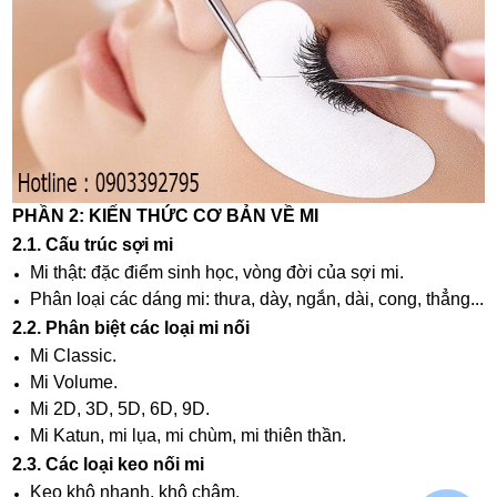
PHẦN 2: KIẾN THỨC CƠ BẢN VỀ MI
2.1. Cấu trúc sợi mi
Mi thật: đặc điểm sinh học, vòng đời của sợi mi.
Phân loại các dáng mi: thưa, dày, ngắn, dài, cong, thẳng...
2.2. Phân biệt các loại mi nối
Mi Classic.
Mi Volume.
Mi 2D, 3D, 5D, 6D, 9D.
Mi Katun, mi lụa, mi chùm, mi thiên thần.
2.3. Các loại keo nối mi
Keo khô nhanh, khô chậm.