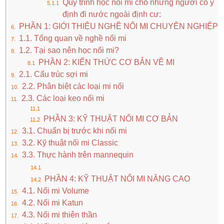
Quy trình học nối mi cho những người có ý
định đi nước ngoài định cư:
PHẦN 1: GIỚI THIỆU NGHỀ NỐI MI CHUYÊN NGHIỆP
1.1. Tổng quan về nghề nối mi
1.2. Tại sao nên học nối mi?
PHẦN 2: KIẾN THỨC CƠ BẢN VỀ MI
2.1. Cấu trúc sợi mi
2.2. Phân biệt các loại mi nối
2.3. Các loại keo nối mi
PHẦN 3: KỸ THUẬT NỐI MI CƠ BẢN
3.1. Chuẩn bị trước khi nối mi
3.2. Kỹ thuật nối mi Classic
3.3. Thực hành trên mannequin
PHẦN 4: KỸ THUẬT NỐI MI NÂNG CAO
4.1. Nối mi Volume
4.2. Nối mi Katun
4.3. Nối mi thiên thần