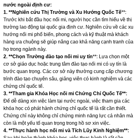
nước ngoài định cư:
1. **Nghiên cứu Thị Trường và Xu Hướng Quốc Tế
**:
Trước khi bắt đầu học nối mi, người học cần tìm hiểu về thị
trường lao động tại quốc gia định cư. Nghiên cứu về các xu
hướng nối mi phổ biến, phong cách và kỹ thuật mà khách
hàng ưa chuộng sẽ giúp nâng cao khả năng cạnh tranh của
họ trong ngành này.
2. **Chọn Trường đào tạo nối mi uy tín
**: Lựa chọn một
cơ sở giáo dục hoặc trung tâm đào tạo nối mi có uy tín là
bước quan trọng. Các cơ sở này thường cung cấp chương
trình đào tạo chuyên sâu, giảng viên có kinh nghiệm và các
chứng chỉ quốc tế.
3. **Tham gia Khóa Học nối mi Chứng Chỉ Quốc Tế**:
Để dễ dàng xin việc làm tại nước ngoài, việc tham gia các
khóa học có phát hành chứng chỉ quốc tế là rất cần thiết.
Chứng chỉ này không chỉ chứng minh năng lực cá nhân mà
còn là một yếu tố quan trọng trong hồ sơ xin việc.
4. **Thực hành học nối mi và Tích Lũy Kinh Nghiệm**:
Sau khi hoàn thành khóa học, việc thực hành là rất cần