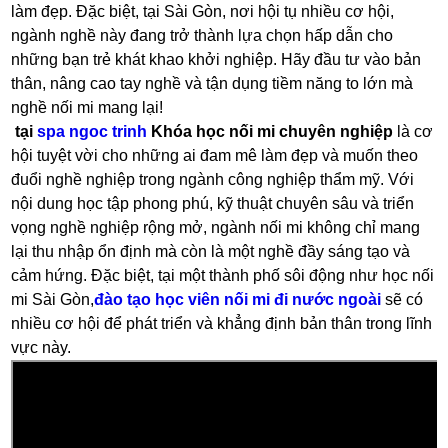
làm đẹp. Đặc biệt, tại Sài Gòn, nơi hội tụ nhiều cơ hội,
ngành nghề này đang trở thành lựa chọn hấp dẫn cho
những bạn trẻ khát khao khởi nghiệp. Hãy đầu tư vào bản
thân, nâng cao tay nghề và tận dụng tiềm năng to lớn mà
nghề nối mi mang lại!
tại
spa ngoc trinh
Khóa học nối mi chuyên nghiệp
là cơ
hội tuyệt vời cho những ai đam mê làm đẹp và muốn theo
đuổi nghề nghiệp trong ngành công nghiệp thẩm mỹ. Với
nội dung học tập phong phú, kỹ thuật chuyên sâu và triển
vọng nghề nghiệp rộng mở, ngành nối mi không chỉ mang
lại thu nhập ổn định mà còn là một nghề đầy sáng tạo và
cảm hứng. Đặc biệt, tại một thành phố sôi động như học nối
mi Sài Gòn,
đào tạo học viên nối mi đi nước ngoài
sẽ có
nhiều cơ hội để phát triển và khẳng định bản thân trong lĩnh
vực này.