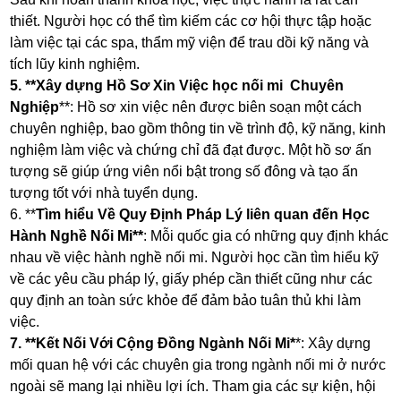
thiết. Người học có thể tìm kiếm các cơ hội thực tập hoặc
làm việc tại các spa, thẩm mỹ viện để trau dồi kỹ năng và
tích lũy kinh nghiệm.
5. **Xây dựng Hồ Sơ Xin Việc học nối mi Chuyên
Nghiệp
**: Hồ sơ xin việc nên được biên soạn một cách
chuyên nghiệp, bao gồm thông tin về trình độ, kỹ năng, kinh
nghiệm làm việc và chứng chỉ đã đạt được. Một hồ sơ ấn
tượng sẽ giúp ứng viên nổi bật trong số đông và tạo ấn
tượng tốt với nhà tuyển dụng.
6. **
Tìm hiểu Về Quy Định Pháp Lý liên quan đến Học
Hành Nghề Nối Mi**
: Mỗi quốc gia có những quy định khác
nhau về việc hành nghề nối mi. Người học cần tìm hiểu kỹ
về các yêu cầu pháp lý, giấy phép cần thiết cũng như các
quy định an toàn sức khỏe để đảm bảo tuân thủ khi làm
việc.
7. **Kết Nối Với Cộng Đồng Ngành Nối Mi*
*: Xây dựng
mối quan hệ với các chuyên gia trong ngành nối mi ở nước
ngoài sẽ mang lại nhiều lợi ích. Tham gia các sự kiện, hội