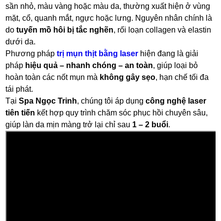
sần nhỏ, màu vàng hoặc màu da, thường xuất hiện ở vùng
mặt, cổ, quanh mắt, ngực hoặc lưng. Nguyên nhân chính là
do
tuyến mồ hôi bị tắc nghẽn
, rối loạn collagen và elastin
dưới da.
Phương pháp
trị mụn thịt bằng laser
hiện đang là giải
pháp
hiệu quả – nhanh chóng – an toàn
, giúp loại bỏ
hoàn toàn các nốt mụn mà
không gây sẹo
, hạn chế tối đa
tái phát.
Tại
Spa Ngọc Trinh
, chúng tôi áp dụng
công nghệ laser
tiên tiến
kết hợp quy trình chăm sóc phục hồi chuyên sâu,
giúp làn da mịn màng trở lại chỉ sau
1 – 2 buổi
.