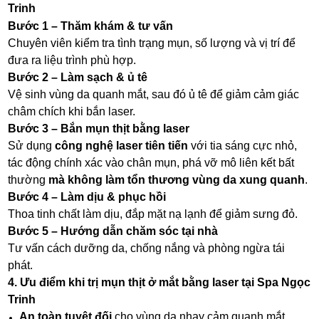
Trinh
Bước 1 – Thăm khám & tư vấn
Chuyên viên kiểm tra tình trạng mụn, số lượng và vị trí để
đưa ra liệu trình phù hợp.
Bước 2 – Làm sạch & ủ tê
Vệ sinh vùng da quanh mắt, sau đó ủ tê để giảm cảm giác
châm chích khi bắn laser.
Bước 3 – Bắn mụn thịt bằng laser
Sử dụng
công nghệ laser tiên tiến
với tia sáng cực nhỏ,
tác động chính xác vào chân mụn, phá vỡ mô liên kết bất
thường
mà không làm tổn thương vùng da xung quanh
.
Bước 4 – Làm dịu & phục hồi
Thoa tinh chất làm dịu, đắp mặt nạ lạnh để giảm sưng đỏ.
Bước 5 – Hướng dẫn chăm sóc tại nhà
Tư vấn cách dưỡng da, chống nắng và phòng ngừa tái
phát.
4. Ưu điểm khi trị mụn thịt ở mắt bằng laser tại Spa Ngọc
Trinh
An toàn tuyệt đối
cho vùng da nhạy cảm quanh mắt.