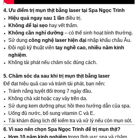
4. Ưu điểm trị mụn thịt bằng laser tại Spa Ngọc Trinh
Hiệu quả ngay sau 1 lần
điều trị.
Không để lại sẹo
hay vết thâm.
Không cần nghỉ dưỡng
– có thể sinh hoạt bình thường.
Sử dụng
công nghệ laser hiện đại
nhập khẩu châu Âu.
Đội ngũ kỹ thuật viên
tay nghề cao, nhiều năm kinh
nghiệm
.
Không tái phát nếu chăm sóc đúng cách.
5. Chăm sóc da sau khi trị mụn thịt bằng laser
Để đạt hiệu quả cao và tránh tái phát, bạn nên:
Tránh nắng tuyệt đối trong 7 ngày đầu.
Không chà xát hoặc cạy vảy trên da.
Sử dụng kem dưỡng phục hồi theo hướng dẫn của spa.
Uống đủ nước, bổ sung vitamin C và E.
Tái khám đúng lịch để kiểm tra và xử lý nếu còn mụn sót.
6. Vì sao nên chọn Spa Ngọc Trinh để trị mụn thịt?
Hơn 10 năm kinh nghiệm
trong lĩnh vực spa và chăm