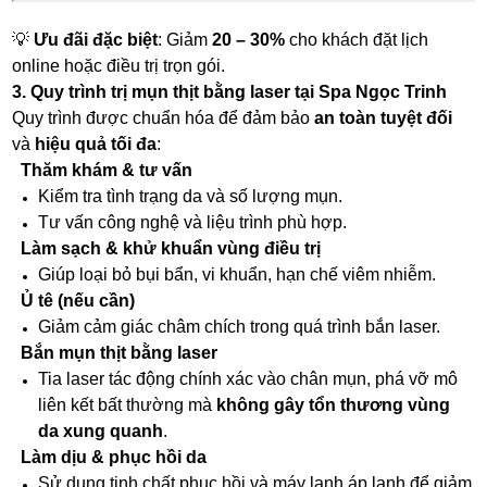
💡
Ưu đãi đặc biệt
: Giảm
20 – 30%
cho khách đặt lịch
online hoặc điều trị trọn gói.
3. Quy trình trị mụn thịt bằng laser tại Spa Ngọc Trinh
Quy trình được chuẩn hóa để đảm bảo
an toàn tuyệt đối
và
hiệu quả tối đa
:
Thăm khám & tư vấn
Kiểm tra tình trạng da và số lượng mụn.
Tư vấn công nghệ và liệu trình phù hợp.
Làm sạch & khử khuẩn vùng điều trị
Giúp loại bỏ bụi bẩn, vi khuẩn, hạn chế viêm nhiễm.
Ủ tê (nếu cần)
Giảm cảm giác châm chích trong quá trình bắn laser.
Bắn mụn thịt bằng laser
Tia laser tác động chính xác vào chân mụn, phá vỡ mô
liên kết bất thường mà
không gây tổn thương vùng
da xung quanh
.
Làm dịu & phục hồi da
Sử dụng tinh chất phục hồi và máy lạnh áp lạnh để giảm