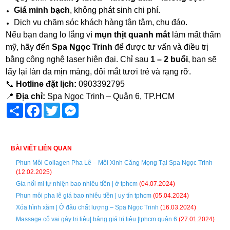
Giá minh bạch
, không phát sinh chi phí.
Dịch vụ chăm sóc khách hàng tận tâm, chu đáo.
Nếu bạn đang lo lắng vì
mụn thịt quanh mắt
làm mất thẩm
mỹ, hãy đến
Spa Ngọc Trinh
để được tư vấn và điều trị
bằng công nghệ laser hiện đại. Chỉ sau
1 – 2 buổi
, bạn sẽ
lấy lại làn da mịn màng, đôi mắt tươi trẻ và rạng rỡ.
📞
Hotline đặt lịch:
0903392795
📍
Địa chỉ:
Spa Ngọc Trinh – Quận 6, TP.HCM
Share
Facebook
Twitter
Messenger
BÀI VIẾT LIÊN QUAN
Phun Môi Collagen Pha Lê – Môi Xinh Căng Mọng Tại Spa Ngọc Trinh
(12.02.2025)
Gía nối mi tự nhiện bao nhiêu tiền | ở tphcm
(04.07.2024)
Phun môi pha lê giá bao nhiêu tiền | uy tín tphcm
(05.04.2024)
Xóa hình xăm | Ở đâu chất lượng – Spa Ngọc Trinh
(16.03.2024)
Massage cổ vai gáy trị liệu| bảng giá trị liệu |tphcm quận 6
(27.01.2024)