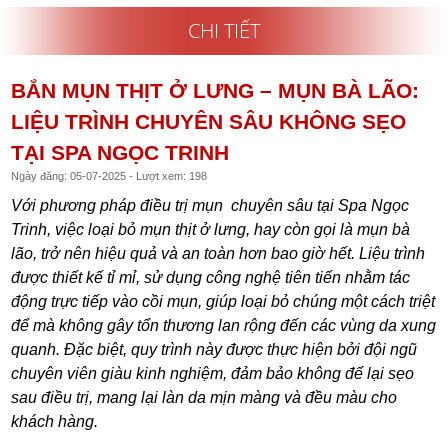
CHI TIẾT
BẮN MỤN THỊT Ở LƯNG – MỤN BÀ LÃO:
LIỆU TRÌNH CHUYÊN SÂU KHÔNG SẸO
TẠI SPA NGỌC TRINH
Ngày đăng: 05-07-2025 - Lượt xem: 198
Với phương pháp điều trị mụn chuyên sâu tại Spa Ngọc
Trinh, việc loại bỏ mụn thịt ở lưng, hay còn gọi là mụn bà
lão, trở nên hiệu quả và an toàn hơn bao giờ hết. Liệu trình
được thiết kế tỉ mỉ, sử dụng công nghệ tiên tiến nhằm tác
động trực tiếp vào cồi mụn, giúp loại bỏ chúng một cách triệt
để mà không gây tổn thương lan rộng đến các vùng da xung
quanh. Đặc biệt, quy trình này được thực hiện bởi đội ngũ
chuyên viên giàu kinh nghiệm, đảm bảo không để lại sẹo
sau điều trị, mang lại làn da mịn màng và đều màu cho
khách hàng.