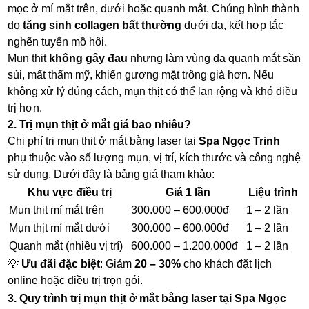
mọc ở mí mắt trên, dưới hoặc quanh mắt. Chúng hình thành
do
tăng sinh collagen bất thường
dưới da, kết hợp tắc
nghẽn tuyến mồ hôi.
Mụn thịt
không gây đau
nhưng làm vùng da quanh mắt sần
sùi, mất thẩm mỹ, khiến gương mặt trông già hơn. Nếu
không xử lý đúng cách, mụn thịt có thể lan rộng và khó điều
trị hơn.
2. Trị mụn thịt ở mắt giá bao nhiêu?
Chi phí trị mụn thịt ở mắt bằng laser tại
Spa Ngọc Trinh
phụ thuộc vào số lượng mụn, vị trí, kích thước và công nghệ
sử dụng. Dưới đây là bảng giá tham khảo:
Khu vực điều trị
Giá 1 lần
Liệu trình
Mụn thịt mí mắt trên
300.000 – 600.000đ
1 – 2 lần
Mụn thịt mí mắt dưới
300.000 – 600.000đ
1 – 2 lần
Quanh mắt (nhiều vị trí)
600.000 – 1.200.000đ
1 – 2 lần
💡
Ưu đãi đặc biệt
: Giảm
20 – 30%
cho khách đặt lịch
online hoặc điều trị trọn gói.
3. Quy trình trị mụn thịt ở mắt bằng laser tại Spa Ngọc