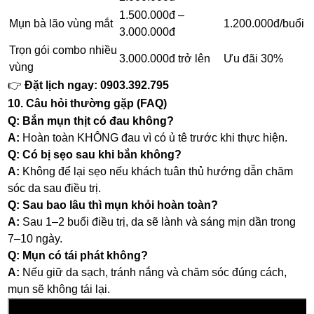
1.500.000đ –
Mụn bà lão vùng mắt
1.200.000đ/buổi
3.000.000đ
Trọn gói combo nhiều
3.000.000đ trở lên
Ưu đãi 30%
vùng
👉
Đặt lịch ngay: 0903.392.795
10. Câu hỏi thường gặp (FAQ)
Q: Bắn mụn thịt có đau không?
A:
Hoàn toàn KHÔNG đau vì có ủ tê trước khi thực hiện.
Q: Có bị sẹo sau khi bắn không?
A:
Không để lại sẹo nếu khách tuân thủ hướng dẫn chăm
sóc da sau điều trị.
Q: Sau bao lâu thì mụn khỏi hoàn toàn?
A:
Sau 1–2 buổi điều trị, da sẽ lành và sáng mịn dần trong
7–10 ngày.
Q: Mụn có tái phát không?
A:
Nếu giữ da sạch, tránh nắng và chăm sóc đúng cách,
mụn sẽ không tái lại.