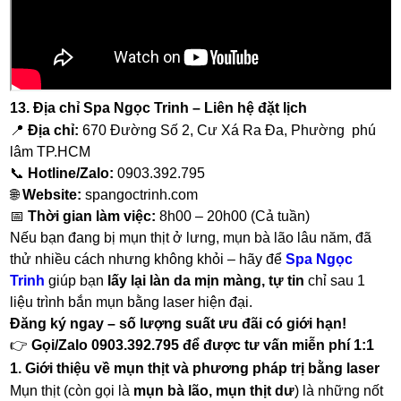
13. Địa chỉ Spa Ngọc Trinh – Liên hệ đặt lịch
📍
Địa chỉ:
670 Đường Số 2, Cư Xá Ra Đa, Phường phú
lâm TP.HCM
📞
Hotline/Zalo:
0903.392.795
🌐
Website:
spangoctrinh.com
📅
Thời gian làm việc:
8h00 – 20h00 (Cả tuần)
Nếu bạn đang bị mụn thịt ở lưng, mụn bà lão lâu năm, đã
thử nhiều cách nhưng không khỏi – hãy để
Spa Ngọc
Trinh
giúp bạn
lấy lại làn da mịn màng, tự tin
chỉ sau 1
liệu trình bắn mụn bằng laser hiện đại.
Đăng ký ngay – số lượng suất ưu đãi có giới hạn!
👉
Gọi/Zalo 0903.392.795 để được tư vấn miễn phí 1:1
1. Giới thiệu về mụn thịt và phương pháp trị bằng laser
Mụn thịt (còn gọi là
mụn bà lão, mụn thịt dư
) là những nốt