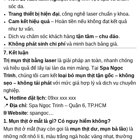
sóc da.
Trang thiết bị hiện đại
, công nghệ laser chuẩn y khoa.
Cam kết hiệu quả
– Hoàn tiền nếu không đạt kết quả
như tư vấn.
Dịch vụ chăm sóc khách hàng
tận tâm – chu đáo
.
Không phát sinh chi phí
và minh bạch bảng giá.
7. Kết luận
Trị mụn thịt bằng laser
là giải pháp an toàn, nhanh chóng
và hiệu quả để lấy lại làn da mịn màng. Tại
Spa Ngọc
Trinh
, chúng tôi cam kết
loại bỏ mụn thịt tận gốc – không
sẹo – không tái phát
với mức giá hợp lý và dịch vụ chuyên
nghiệp.
📞
Hotline đặt lịch:
09xx xxx xxx
📍
Địa chỉ:
Spa Ngọc Trinh – Quận 6, TP.HCM
🌐
Website:
spangoc…
1. Mụn thịt ở mắt là gì? Có nguy hiểm không?
Mụn thịt ở mắt (hay còn gọi là
mụn thịt dư, mụn bà lão
) là
những nốt nhỏ li ti, màu trắng ngà hoặc vàng nhạt, thường