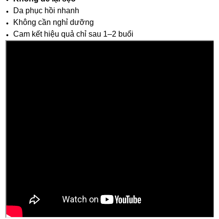
Da phục hồi nhanh
Không cần nghỉ dưỡng
Cam kết hiệu quả chỉ sau 1–2 buổi