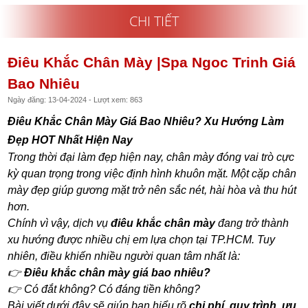
CHI TIẾT
Điêu Khắc Chân Mày |spa Ngoc Trinh Giá
Bao Nhiêu
Ngày đăng: 13-04-2024 - Lượt xem: 863
Điêu Khắc Chân Mày Giá Bao Nhiêu? Xu Hướng Làm
Đẹp HOT Nhất Hiện Nay
Trong thời đại làm đẹp hiện nay, chân mày đóng vai trò cực
kỳ quan trọng trong việc định hình khuôn mặt. Một cặp chân
mày đẹp giúp gương mặt trở nên sắc nét, hài hòa và thu hút
hơn.
Chính vì vậy, dịch vụ
điêu khắc chân mày
đang trở thành
xu hướng được nhiều chị em lựa chọn tại TP.HCM. Tuy
nhiên, điều khiến nhiều người quan tâm nhất là:
👉
Điêu khắc chân mày giá bao nhiêu?
👉 Có đắt không? Có đáng tiền không?
Bài viết dưới đây sẽ giúp bạn hiểu rõ
chi phí, quy trình, ưu