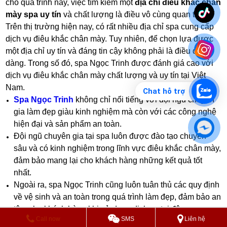
cho quá trình này, việc tìm kiếm một
địa chỉ điêu khắc chân
mày spa uy tín
và chất lượng là điều vô cùng quan trọng.
Trên thị trường hiện nay, có rất nhiều địa chỉ spa cung cấp
dịch vụ điêu khắc chân mày. Tuy nhiên, để chọn lựa được
một địa chỉ uy tín và đáng tin cậy không phải là điều dễ
dàng. Trong số đó, spa Ngọc Trinh được đánh giá cao với
dịch vụ điêu khắc chân mày chất lượng và uy tín tại Việt
Nam.
Chat hỗ trợ
Spa Ngọc Trinh
không chỉ nổi tiếng với đội ngũ chuyên
gia làm đẹp giàu kinh nghiệm mà còn với các công nghệ
hiện đại và sản phẩm an toàn.
Đội ngũ chuyên gia tại spa luôn được đào tạo chuyên
sâu và có kinh nghiệm trong lĩnh vực điêu khắc chân mày,
đảm bảo mang lại cho khách hàng những kết quả tốt
nhất.
Ngoài ra, spa Ngọc Trinh cũng luôn tuân thủ các quy định
về vệ sinh và an toàn trong quá trình làm đẹp, đảm bảo an
tâm cho khách hàng khi sử dụng dịch vụ tại đây.
Call now
SMS
Liên hệ
Không chỉ vậy, spa cũng sử dụng các sản phẩm chất