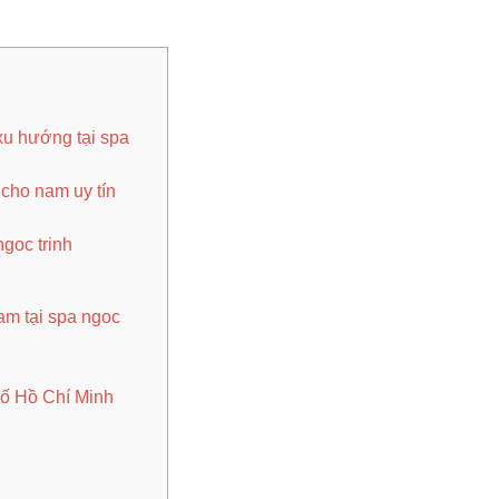
u hướng tại spa
cho nam uy tín
ngoc trinh
am tại spa ngoc
ố Hồ Chí Minh
y