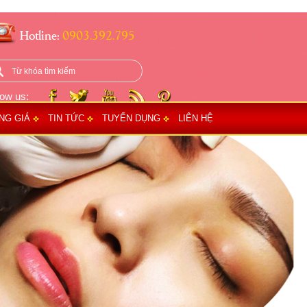
Hotline:
0903.392.795
low us:
NG GIÁ
TIN TỨC
TUYỂN DỤNG
LIÊN HỆ