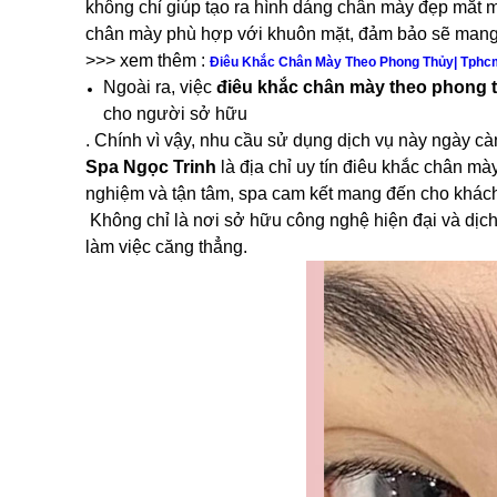
không chỉ giúp tạo ra hình dáng chân mày đẹp mắt m
chân mày phù hợp với khuôn mặt, đảm bảo sẽ mang l
>>> xem thêm :
Điêu Khắc Chân Mày Theo Phong Thủy| Tphcm
Ngoài ra, việc
điêu khắc chân mày theo phong 
cho người sở hữu
. Chính vì vậy, nhu cầu sử dụng dịch vụ này ngày cà
Spa Ngọc Trinh
là địa chỉ uy tín điêu khắc chân m
nghiệm và tận tâm, spa cam kết mang đến cho khách
Không chỉ là nơi sở hữu công nghệ hiện đại và dịch
làm việc căng thẳng.