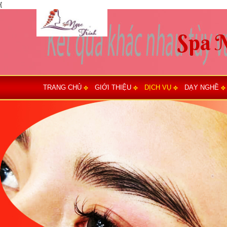
{
TRANG CHỦ
GIỚI THIỆU
DỊCH VỤ
DẠY NGHỀ