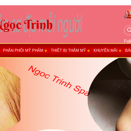
Fol
PHÂN PHỐI MỸ PHẨM
THIẾT BỊ THẨM MỸ
KHUYẾN MÃI
BẢ