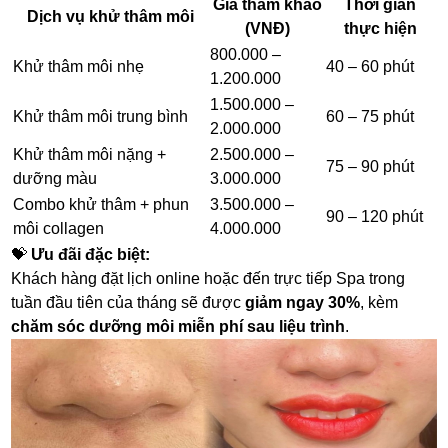
Giá tham khảo
Thời gian
Dịch vụ khử thâm môi
(VNĐ)
thực hiện
800.000 –
Khử thâm môi nhẹ
40 – 60 phút
1.200.000
1.500.000 –
Khử thâm môi trung bình
60 – 75 phút
2.000.000
Khử thâm môi nặng +
2.500.000 –
75 – 90 phút
dưỡng màu
3.000.000
Combo khử thâm + phun
3.500.000 –
90 – 120 phút
môi collagen
4.000.000
💝
Ưu đãi đặc biệt:
Khách hàng đặt lịch online hoặc đến trực tiếp Spa trong
tuần đầu tiên của tháng sẽ được
giảm ngay 30%
, kèm
chăm sóc dưỡng môi miễn phí sau liệu trình
.