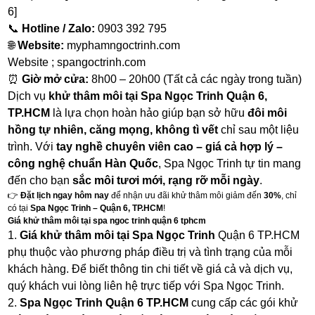
6]
📞
Hotline / Zalo:
0903 392 795
🌐
Website:
myphamngoctrinh.com
Website ; spangoctrinh.com
⏰
Giờ mở cửa:
8h00 – 20h00 (Tất cả các ngày trong tuần)
Dịch vụ
khử thâm môi tại Spa Ngọc Trinh Quận 6,
TP.HCM
là lựa chọn hoàn hảo giúp bạn sở hữu
đôi môi
hồng tự nhiên, căng mọng, không tì vết
chỉ sau một liệu
trình. Với
tay nghề chuyên viên cao – giá cả hợp lý –
công nghệ chuẩn Hàn Quốc
, Spa Ngọc Trinh tự tin mang
đến cho bạn
sắc môi tươi mới, rạng rỡ mỗi ngày
.
👉
Đặt lịch ngay hôm nay
để nhận ưu đãi khử thâm môi giảm đến
30%
, chỉ
có tại
Spa Ngọc Trinh – Quận 6, TP.HCM
!
Giá khử thâm môi tại spa ngoc trinh quận 6 tphcm
1.
Giá khử thâm môi tại Spa Ngọc Trinh
Quận 6 TP.HCM
phụ thuộc vào phương pháp điều trị và tình trạng của mỗi
khách hàng. Để biết thông tin chi tiết về giá cả và dịch vụ,
quý khách vui lòng liên hệ trực tiếp với Spa Ngọc Trinh.
2.
Spa Ngọc Trinh Quận 6 TP.HCM
cung cấp các gói khử