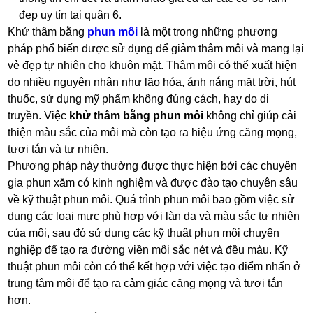
đẹp uy tín tại quận 6.
Khử thâm bằng
phun môi
là một trong những phương
pháp phổ biến được sử dụng để giảm thâm môi và mang lại
vẻ đẹp tự nhiên cho khuôn mặt. Thâm môi có thể xuất hiện
do nhiều nguyên nhân như lão hóa, ánh nắng mặt trời, hút
thuốc, sử dụng mỹ phẩm không đúng cách, hay do di
truyền. Việc
khử thâm bằng phun môi
không chỉ giúp cải
thiện màu sắc của môi mà còn tạo ra hiệu ứng căng mọng,
tươi tắn và tự nhiên.
Phương pháp này thường được thực hiện bởi các chuyên
gia phun xăm có kinh nghiệm và được đào tạo chuyên sâu
về kỹ thuật phun môi. Quá trình phun môi bao gồm việc sử
dụng các loại mực phù hợp với làn da và màu sắc tự nhiên
của môi, sau đó sử dụng các kỹ thuật phun môi chuyên
nghiệp để tạo ra đường viền môi sắc nét và đều màu. Kỹ
thuật phun môi còn có thể kết hợp với việc tạo điểm nhấn ở
trung tâm môi để tạo ra cảm giác căng mọng và tươi tắn
hơn.