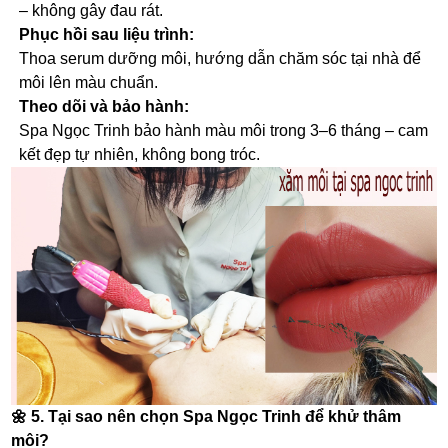
– không gây đau rát.
Phục hồi sau liệu trình:
Thoa serum dưỡng môi, hướng dẫn chăm sóc tại nhà để
môi lên màu chuẩn.
Theo dõi và bảo hành:
Spa Ngọc Trinh bảo hành màu môi trong 3–6 tháng – cam
kết đẹp tự nhiên, không bong tróc.
🌼
5. Tại sao nên chọn Spa Ngọc Trinh để khử thâm
môi?