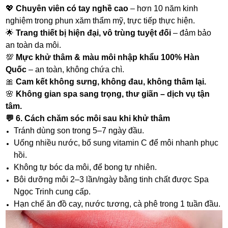
💖
Chuyên viên có tay nghề cao
– hơn 10 năm kinh
nghiệm trong phun xăm thẩm mỹ, trực tiếp thực hiện.
🌟
Trang thiết bị hiện đại, vô trùng tuyệt đối
– đảm bảo
an toàn da môi.
💯
Mực khử thâm & màu môi nhập khẩu 100% Hàn
Quốc
– an toàn, không chứa chì.
🎀
Cam kết không sưng, không đau, không thâm lại.
🌸
Không gian spa sang trọng, thư giãn – dịch vụ tận
tâm.
💬
6. Cách chăm sóc môi sau khi khử thâm
Tránh dùng son trong 5–7 ngày đầu.
Uống nhiều nước, bổ sung vitamin C để môi nhanh phục
hồi.
Không tự bóc da môi, để bong tự nhiên.
Bôi dưỡng môi 2–3 lần/ngày bằng tinh chất được Spa
Ngọc Trinh cung cấp.
Hạn chế ăn đồ cay, nước tương, cà phê trong 1 tuần đầu.