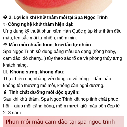
💎
2. Lợi ích khi khử thâm môi tại Spa Ngọc Trinh
✨
Công nghệ khử thâm hiện đại:
Ứng dụng kỹ thuật phun xăm Hàn Quốc giúp khử thâm đều
màu, lên sắc môi tự nhiên, mềm mịn.
🌹
Màu môi chuẩn tone, tươi tắn tự nhiên:
Spa Ngọc Trinh sử dụng bảng màu đa dạng (hồng baby,
cam đào, đỏ cherry...) tùy theo sắc tố da và phong thủy từng
khách hàng.
💆‍♀️
Không sưng, không đau:
Thực hiện nhẹ nhàng với dụng cụ vô trùng – đảm bảo
không tổn thương mô môi, không cần nghỉ dưỡng.
🧴
Tinh chất dưỡng môi độc quyền:
Sau khi khử thâm, Spa Ngọc Trinh kết hợp tinh chất phục
hồi – giúp môi căng bóng, mềm mượt, giữ màu bền đẹp từ
2–3 năm.