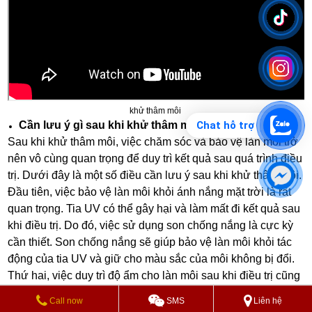
khử thâm môi
Chat hỗ trợ
Cần lưu ý gì sau khi khử thâm môi ?
Sau khi khử thâm môi, việc chăm sóc và bảo vệ làn môi trở
nên vô cùng quan trọng để duy trì kết quả sau quá trình điều
trị. Dưới đây là một số điều cần lưu ý sau khi khử thâm môi.
Đầu tiên, việc bảo vệ làn môi khỏi ánh nắng mặt trời là rất
quan trọng. Tia UV có thể gây hại và làm mất đi kết quả sau
khi điều trị. Do đó, việc sử dụng son chống nắng là cực kỳ
cần thiết. Son chống nắng sẽ giúp bảo vệ làn môi khỏi tác
động của tia UV và giữ cho màu sắc của môi không bị đổi.
Thứ hai, việc duy trì độ ẩm cho làn môi sau khi điều trị cũng
rất quan trọng. Sử dụng các sản phẩm dưỡng ẩm như son
Call now
SMS
Liên hệ
dưỡng, sáp dưỡng môi sẽ giúp làn môi luôn mềm mại và