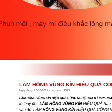
LÀM HỒNG VÙNG KÍN HIỆU QUẢ CÔ
Ngày đăng: 23-03-2021 - Lượt xem: 1323
LÀM HỒNG VÙNG KÍN HIỆU QUẢ CÔNG NGHỆ HOA KỲ /SPA NG
tố thay đổi.
LÀM HỒNG VÙNG KÍN
HIỆU QUẢ Sau kh
vấn đề LÀM
HỒNG VÙNG KÍN
HIỆU QUẢ CÔNG NG