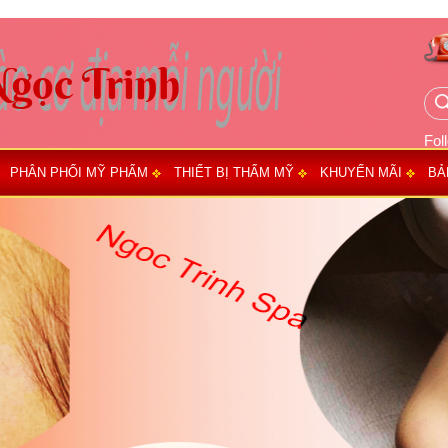
Fol
PHÂN PHỐI MỸ PHẨM
THIẾT BỊ THẨM MỸ
KHUYẾN MÃI
BẢ