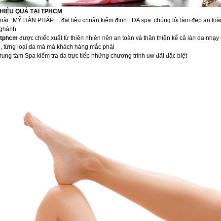
HIỆU QUẢ TẠI TPHCM
goài ,MỸ HÀN PHÁP ... đạt tiêu chuẩn kiểm định FDA spa chúng tôi làm đẹp an toà
 nghành
ả tphcm
được chiếc xuất từ thiên nhiên nên an toàn và thân thiện kể cả làn da nhạ
g , từng loại da mà mà khách hàng mắc phải
ung tâm Spa kiểm tra da trực tiếp những chương trình uw đãi đặc biệt