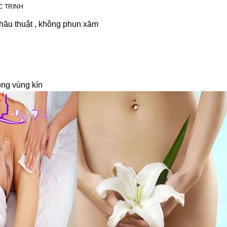
C TRINH
hãu thuật , không phun xăm
ồng vùng kín