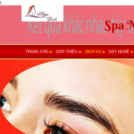
{
TRANG CHỦ
GIỚI THIỆU
DỊCH VỤ
DẠY NGHỀ