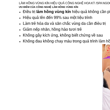
LÀM HỒNG VÙNG KÍN HIỆU QUẢ CÔNG NGHỆ HOA KỲ /SPA NGO
ƯU ĐIỂM CỦA CÔNG NGHỆ LÀM HỒNG VÙNG KÍN
Điều trị
làm hồng vùng kín
hiệu quả không cần p
Hiệu quả lên đến 99% sau một liệu trình
Làm trẻ hóa da và săn chắc vùng da cần đièu trị
Giảm nếp nhăn, hồng hào tươi trẻ
Không gây kích ứng, không biết chứng về sau
Không đau không chay máu trong quá trình làm h