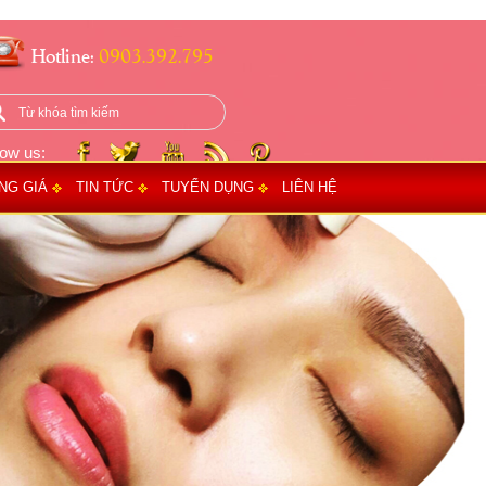
Hotline:
0903.392.795
low us:
NG GIÁ
TIN TỨC
TUYỂN DỤNG
LIÊN HỆ