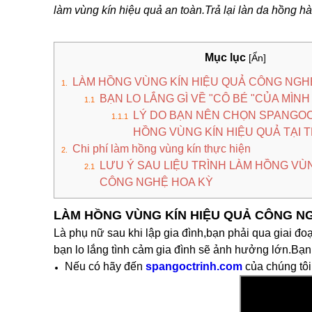
làm vùng kín hiệu quả an toàn.Trả lại làn da hồng h
Mục lục
[Ẩn]
LÀM HỒNG VÙNG KÍN HIỆU QUẢ CÔNG NGH
BẠN LO LẮNG GÌ VỀ "CÔ BÉ "CỦA MÌN
LÝ DO BẠN NÊN CHỌN SPANGOC
HỒNG VÙNG KÍN HIỆU QUẢ TẠI
Chi phí làm hồng vùng kín thực hiện
LƯU Ý SAU LIỆU TRÌNH LÀM HỒNG VÙ
CÔNG NGHỆ HOA KỲ
LÀM HỒNG VÙNG KÍN HIỆU QUẢ CÔNG N
Là phụ nữ sau khi lập gia đình,bạn phải qua giai đoạ
bạn lo lắng tình cảm gia đình sẽ ảnh hưởng lớn.B
Nếu có hãy đến
spangoctrinh.com
của chúng tô