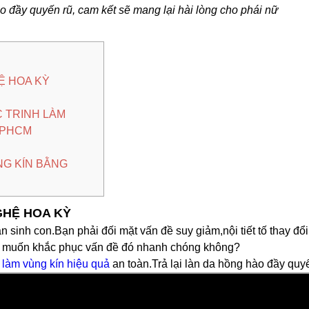
ào đầy quyến rũ, cam kết sẽ mang lại hài lòng cho phái nữ
Ệ HOA KỲ
H
 TRINH LÀM
 TPHCM
NG KÍN BẰNG
GHỆ HOA KỲ
n sinh con.Bạn phải đối mặt vấn đề suy giảm,nội tiết tố thay đổ
ạn muốn khắc phục vấn đề đó nhanh chóng không?
i
làm vùng kín hiệu quả
an toàn.Trả lại làn da hồng hào đầy quy