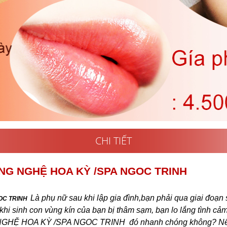
CHI TIẾT
NG NGHỆ HOA KỲ /SPA NGOC TRINH
Là phụ nữ sau khi lập gia đình,bạn phải qua giai đoạn 
OC TRINH
i sinh con vùng kín của bạn bị thâm sạm, bạn lo lắng tình cả
HỆ HOA KỲ /SPA NGOC TRINH đó nhanh chóng không? Nế