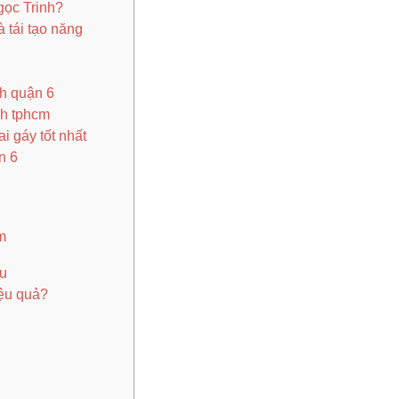
gọc Trinh?
à tái tạo năng
inh quận 6
inh tphcm
i gáy tốt nhất
ận 6
m
âu
iệu quả?