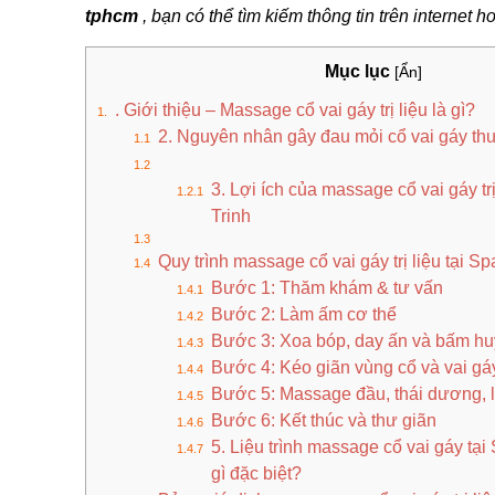
tphcm
, bạn có thể tìm kiếm thông tin trên internet ho
Mục lục
[Ẩn]
. Giới thiệu – Massage cổ vai gáy trị liệu là gì?
2. Nguyên nhân gây đau mỏi cổ vai gáy t
3. Lợi ích của massage cổ vai gáy tr
Trinh
Quy trình massage cổ vai gáy trị liệu tại S
Bước 1: Thăm khám & tư vấn
Bước 2: Làm ấm cơ thể
Bước 3: Xoa bóp, day ấn và bấm hu
Bước 4: Kéo giãn vùng cổ và vai gá
Bước 5: Massage đầu, thái dương, l
Bước 6: Kết thúc và thư giãn
5. Liệu trình massage cổ vai gáy tại
gì đặc biệt?