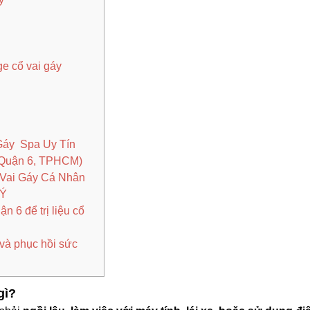
age cổ vai gáy
 Gáy Spa Uy Tín
(Quận 6, TPHCM)
 Vai Gáy Cá Nhân
 Ý
n 6 để trị liệu cổ
 và phục hồi sức
gì?