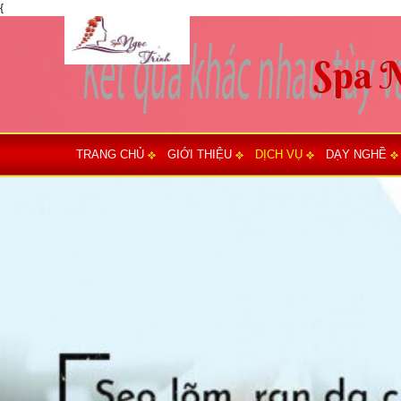
{
TRANG CHỦ
GIỚI THIỆU
DỊCH VỤ
DẠY NGHỀ