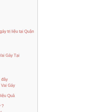
áy trị liệu tại Quận
ai Gáy Tại
n đây
ổ Vai Gáy
Hiệu Quả
 ?
y