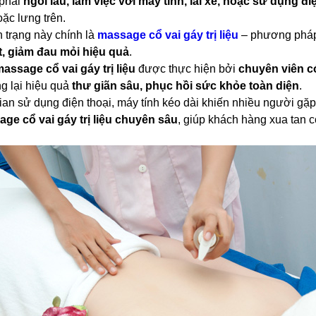
 phải
ngồi lâu, làm việc với máy tính, lái xe, hoặc sử dụng điệ
ặc lưng trên.
h trạng này chính là
massage cổ vai gáy trị liệu
– phương pháp
t, giảm đau mỏi hiệu quả
.
assage cổ vai gáy trị liệu
được thực hiện bởi
chuyên viên c
g lại hiệu quả
thư giãn sâu, phục hồi sức khỏe toàn diện
.
gian sử dụng điện thoại, máy tính kéo dài khiến nhiều người gặp
ge cổ vai gáy trị liệu chuyên sâu
, giúp khách hàng xua tan c