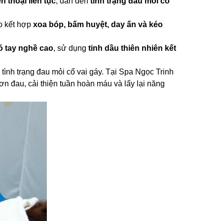
n thoại liên tục
, dẫn đến
tình trạng đau mỏi cổ
 kết hợp
xoa bóp, bấm huyệt, day ấn và kéo
ó tay nghề cao
, sử dụng
tinh dầu thiên nhiên kết
 tình trạng đau mỏi cổ vai gáy. Tại Spa Ngọc Trinh
ơn đau, cải thiện tuần hoàn máu và lấy lại năng