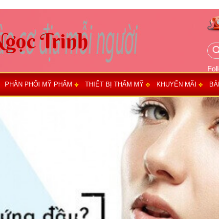
Fol
PHÂN PHỐI MỸ PHẨM
THIẾT BỊ THẨM MỸ
KHUYẾN MÃI
BẢ