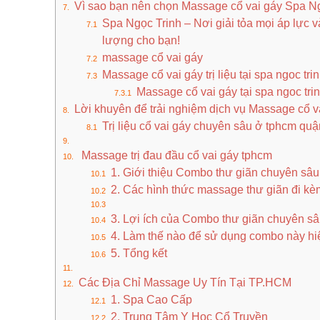
Vì sao bạn nên chọn Massage cổ vai gáy Spa N
Spa Ngọc Trinh – Nơi giải tỏa mọi áp lực v
lượng cho bạn!
massage cổ vai gáy
Massage cổ vai gáy trị liệu tại spa ngoc tr
​Massage cổ vai gáy tại spa ngoc tr
Lời khuyên để trải nghiệm dịch vụ Massage cổ va
Trị liệu cổ vai gáy chuyên sâu ở tphcm qu
Massage trị đau đầu cổ vai gáy tphcm
1. Giới thiệu Combo thư giãn chuyên sâu
2. Các hình thức massage thư giãn đi kè
3. Lợi ích của Combo thư giãn chuyên s
4. Làm thế nào để sử dụng combo này h
5. Tổng kết
Các Địa Chỉ Massage Uy Tín Tại TP.HCM
1. Spa Cao Cấp
2. Trung Tâm Y Học Cổ Truyền