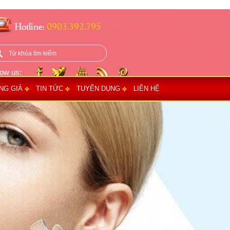
Hotline:
0903.392.795
low us:
NG GIÁ
TIN TỨC
TUYỂN DỤNG
LIÊN HỆ