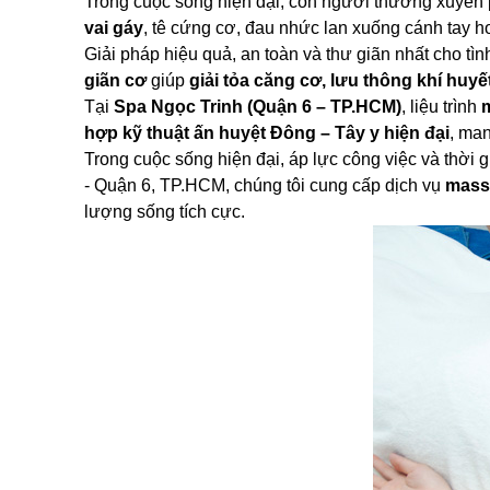
Trong cuộc sống hiện đại, con người thường xuyên
vai gáy
, tê cứng cơ, đau nhức lan xuống cánh tay ho
Giải pháp hiệu quả, an toàn và thư giãn nhất cho tìn
giãn cơ
giúp
giải tỏa căng cơ, lưu thông khí huyế
Tại
Spa Ngọc Trinh (Quận 6 – TP.HCM)
, liệu trình
m
hợp kỹ thuật ấn huyệt Đông – Tây y hiện đại
, man
Trong cuộc sống hiện đại, áp lực công việc và thời 
- Quận 6, TP.HCM, chúng tôi cung cấp dịch vụ
massa
lượng sống tích cực.