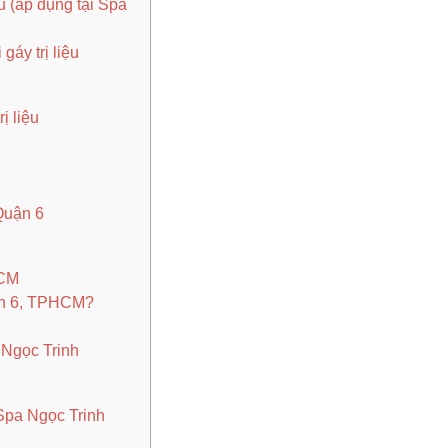
u (áp dụng tại Spa
gáy trị liệu
ị liệu
 Quận 6
HCM
uận 6, TPHCM?
a Ngọc Trinh
 Spa Ngọc Trinh