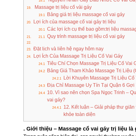
Massage trị liệu cổ vài gáy
Bảng giá trị liệu massage cổ vai gáy
Lợi ích của massage cổ vai gáy trị liệu
Các lợi ích cụ thể bao gồm:trị liệu mass
Quy trình massage trị liệu cổ vai gáy
Đặt lịch và liên hệ ngay hôm nay
Lợi Ích Của Massage Trị Liệu Cổ Vai Gáy
Tiêu Chí Chọn Massage Trị Liệu Cổ Vai
Bảng Giá Tham Khảo Massage Trị Liệu 
Lời Khuyên Massage Trị Liệu Cổ
Địa Chỉ Massage Uy Tín Tại Quận 6 Gợi
10. Vì sao nên chọn Spa Ngọc Trinh – Quậ
vai gáy?
12. Kết luận – Giải pháp thư giãn
khỏe toàn diện
.
Giới thiệu – Massage cổ vai gáy trị liệu là 