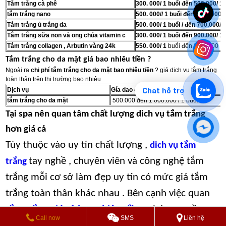
Tắm trắng cà phê
300. 000/ 1 buổi đến 500.000/ 1
tắm trắng nano
500. 000// 1 buổi đến 1000.000 
Tắm trắng ủ trắng da
500. 000/ 1 buổi / đến 700.000/ 
Tắm trắng sữa non và ong chúa vitamin c
300. 000/ 1 buổi đến 900.000/ 1
Tắm trắng collagen , Arbutin vàng 24k
550. 000/ 1
buổi đến 2000000
Tắm trắng cho da mặt giá bao nhiêu tiền ?
Ngoài ra
chi phí tắm trắng cho da mặt bao nhiêu tiền
? giá dich vụ tắm trắng
toàn thân trên thi trường bao nhiêu
Chat hỗ trợ
Dịch vụ
Gía dao động
tắm trắng cho da mặt
500.000 đến 1 000.000 / 1 buổi
Tại spa nên quan tâm chất lượng dich vụ tắm trắng
hơn giá cả
Tùy thuộc vào uy tín chất lượng ,
dich vụ tắm
tay nghề , chuyên viên và công nghệ tắm
trắng
trắng mỗi cơ sở làm đẹp uy tín có mức giá tắm
trắng toàn thân khác nhau . Bên cạnh việc quan
tắm trắng giá cả bao nhiêu tiền
, chúng ta cần
Call now
SMS
Liên hệ
quan tâm thêm nhiều hơn và các yếu tố khác