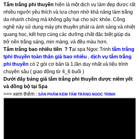
Tắm trắng phi thuyền
hiện là một dịch vụ làm đẹp được rất
nhiều người yêu thích và lựa chọn nhờ khả năng làm trắng
da nhanh chóng mà không gây hại cho sức khỏe. Công
nghệ này sử dụng máy phi thuyền phát ra ánh sáng và nhiệt
quang học, kết hợp cùng các dưỡng chất đặc biệt giúp da
trở nên trắng sáng, mịn màng, và đều màu hơn.
Tắm trắng bao nhiêu tiền ? T
ại spa Ngoc Trinh
tắm trắng
tphi thuyền toàn thân giá bao nhiêu
,
dịch vụ tắm trắng
phi thuyền
có 2 gói cơ bản là 1,lần duy nhất và liệu trình
chuyên sâu ( giao động từ 4_6 buổi )
Dưới đây bảng giá tắm trắng phi thuyền được niêm yết
và đồng bộ tại Spa
>>> xem thêm :
SẢN PHẨM KEM TẮM TRẮNG NGOC TRINH