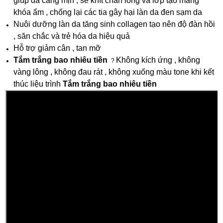
giúp da căng mịn , se khít chân long và lớp tạo màng
khóa ẩm , chống lại các tia gây hại làn da đen sạm da
Nuôi dưỡng làn da tăng sinh collagen tạo nên độ đàn hồi
, săn chắc và trẻ hóa da hiệu quả
Hỗ trợ giảm cân , tan mỡ
Tắm trắng bao nhiêu tiền
Không kích ứng , không
?
vàng lông , không đau rát , không xuống màu tone khi kết
thúc liệu trình
Tắm trắng bao nhiêu tiền