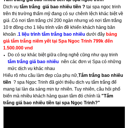
Dịch vụ
tắm trắng giá bao nhiêu tiền ?
tại spa ngoc trinh
trên thị trường thẩm mỹ đang có sự chênh lệch khác biệt về
giá .Có nơi tắm trắng chỉ 200 ngàn nhưng vó nơi tắm trắng
10 tr đồng cho 1 liệu trình vấn đề khiến khách hàng băn
khoăn .
1 liệu trình tắm trắng bao nhiêu
dưới đây
bảng
giá tắm trắng niêm yết tại Spa Ngoc Trinh 799k đến
1.500.000 vnd
Do có sự khác biệt giữa công nghệ cũng như quy trinh
tắm trắng giá bao nhiêu
nên các đơn vị Spa có những
mức dịch vụ khác nhau
Hiểu rõ nhu cầu làm đẹp của phụ nữ,
Tắm trắng bao nhiêu
tiền
? spa Ngọc Trinh đã giới thiệu dịch vụ tắm trắng để
mang lại làn da sáng mịn tự nhiên. Tuy nhiên, câu hỏi phổ
biến mà nhiều khách hàng quan tâm đó chính là
"Tắm
trắng giá bao nhiêu tiền tại spa Ngọc Trinh?"