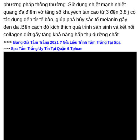
phương pháp thông thường .Sử dụng nhiệt mạnh nhiệt
quang đa điểm vớ tầng số khuyêch tán cao từ 3 đến 3,8 j có
tác dụng đến từ tế bào, giúp phá hủy sắc tố melanin gây
đen da .Bên cạch đó kích thích quá trình sản sinh và kểt nối
collagen đứt gãy tăng khả năng hấp thụ dưỡng chất
>>>
Bảng Gía Tắm Trắng 2021 ? Gía Liệu Trình Tắm Trắng Tại Spa
>>>
Spa Tắm Trắng Uy Tín Tại Quận 6 Tphcm