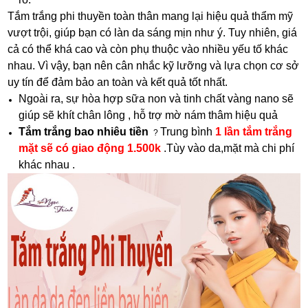
Tắm trắng phi thuyền toàn thân mang lại hiệu quả thẩm mỹ
vượt trội, giúp bạn có làn da sáng mịn như ý. Tuy nhiên, giá
cả có thể khá cao và còn phụ thuộc vào nhiều yếu tố khác
nhau. Vì vậy, bạn nên cân nhắc kỹ lưỡng và lựa chọn cơ sở
uy tín để đảm bảo an toàn và kết quả tốt nhất.
Ngoài ra, sự hòa hợp sữa non và tinh chất vàng nano sẽ
giúp sẽ khít chân lông , hỗ trợ mờ nám thâm hiệu quả
Tắm trắng bao nhiêu tiền
Trung bình
1 lần tắm trắng
?
mặt sẽ có giao động 1.500k
.Tùy vào da,mặt mà chi phí
khác nhau .