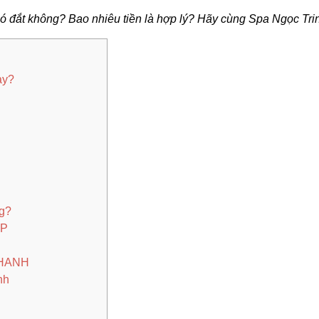
ó đắt không? Bao nhiêu tiền là hợp lý? Hãy cùng Spa Ngọc Trinh
ay?
ng?
ẤP
NHANH
nh