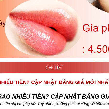
CHI TIẾT
HIÊU TIỀN? CẬP NHẬT BẢNG GIÁ MỚI NHẤ
AO NHIÊU TIỀN? CẬP NHẬT BẢNG GIÁ
iều chị em phụ nữ. Tuy nhiên, không phải ai cũng sở hữu làn da