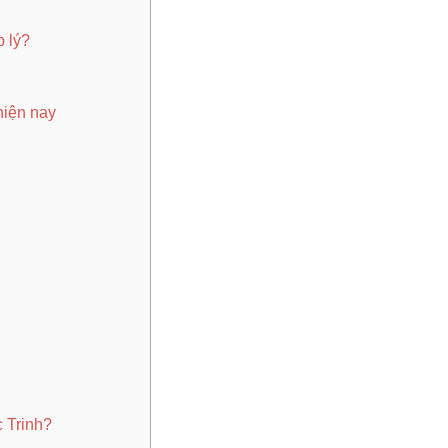
p lý?
hiện nay
c Trinh?