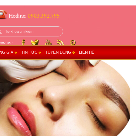
Hotline:
0903.392.795
low us:
NG GIÁ
TIN TỨC
TUYỂN DỤNG
LIÊN HỆ