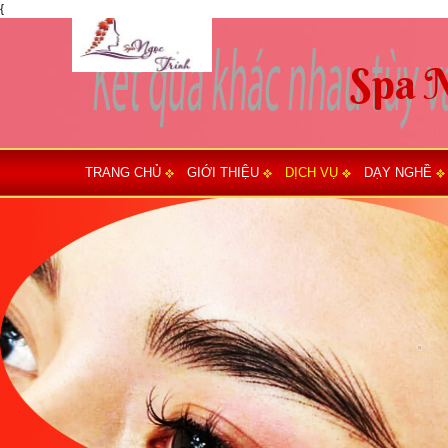
{
TRANG CHỦ
GIỚI THIỆU
DỊCH VỤ
DẠY NGHỀ