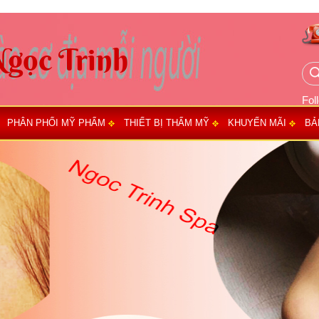
Fol
PHÂN PHỐI MỸ PHẨM
THIẾT BỊ THẨM MỸ
KHUYẾN MÃI
BẢ