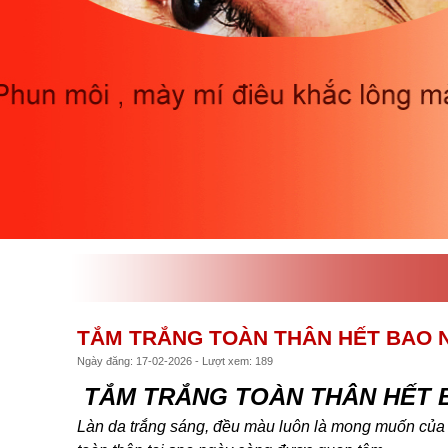
TẮM TRẮNG TOÀN THÂN HẾT BAO N
Ngày đăng: 17-02-2026 - Lượt xem: 189
TẮM TRẮNG TOÀN THÂN HẾT B
Làn da trắng sáng, đều màu luôn là mong muốn của nh