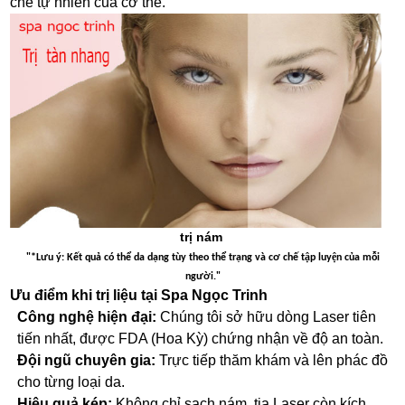
chế tự nhiên của cơ thể.
trị nám
"*Lưu ý: Kết quả có thể da dạng tùy theo thể trạng và cơ chế tập luyện của mỗi
người."
Ưu điểm khi trị liệu tại Spa Ngọc Trinh
Công nghệ hiện đại:
Chúng tôi sở hữu dòng Laser tiên
tiến nhất, được FDA (Hoa Kỳ) chứng nhận về độ an toàn.
Đội ngũ chuyên gia:
Trực tiếp thăm khám và lên phác đồ
cho từng loại da.
Hiệu quả kép:
Không chỉ sạch nám, tia Laser còn kích