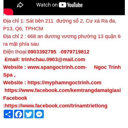
Địa chỉ 1: Sát bên 211 đường số 2, Cư xá Ra đa,
P13, Q6, TPHCM
Địa chỉ 2 : 668 an dương vương phường 13 quận 6
ra mặt phía sau
Điện thoại:
0903392795
-
0979719812
Email: trinhchau.0903@mail.com
Website : www.spangoctrinh.com
-
Ngoc Trinh
Spa
,
Website :
https://myphamngoctrinh.com
https:
//www.facebook.com/kemtrangdamatgiasi
Facebook
:
https://www.facebook.com/trinamtrietlong
Share
Facebook
Twitter
Messenger