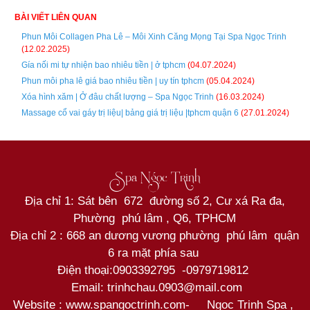
BÀI VIẾT LIÊN QUAN
Phun Môi Collagen Pha Lê – Môi Xinh Căng Mọng Tại Spa Ngọc Trinh
(12.02.2025)
Gía nối mi tự nhiện bao nhiêu tiền | ở tphcm
(04.07.2024)
Phun môi pha lê giá bao nhiêu tiền | uy tín tphcm
(05.04.2024)
Xóa hình xăm | Ở đâu chất lượng – Spa Ngọc Trinh
(16.03.2024)
Massage cổ vai gáy trị liệu| bảng giá trị liệu |tphcm quận 6
(27.01.2024)
Spa Ngọc Trinh
Địa chỉ 1: Sát bên 672 đường số 2, Cư xá Ra đa,
Phường phú lâm , Q6, TPHCM
Địa chỉ 2 : 668 an dương vương phường phú lâm quận
6 ra mặt phía sau
Điện thoại:
0903392795
-
0979719812
Email: trinhchau.0903@mail.com
Website : www.spangoctrinh.com
-
Ngoc Trinh Spa
,