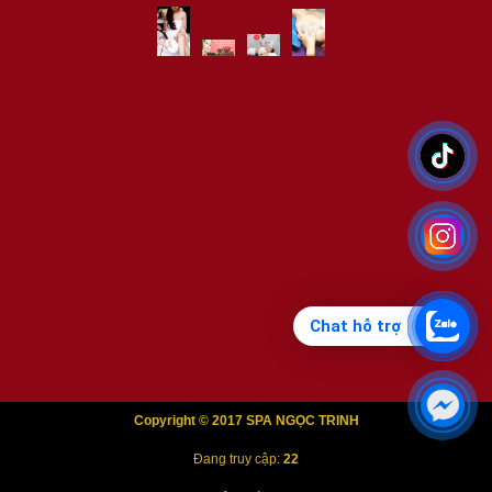
Chat hỗ trợ
Copyright © 2017 SPA NGỌC TRINH
Đang truy cập:
22