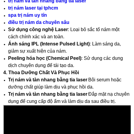
trị nám và tàn nhang bằng tia laser
trị nám laser tại tphcm
spa trị nám uy tín
điều trị nám da chuyên sâu
Sử dụng công nghệ Laser
: Loại bỏ sắc tố nám một
cách chính xác và an toàn.
Ánh sáng IPL (Intense Pulsed Light)
: Làm sáng da,
giảm sự xuất hiện của nám.
Peeling hóa học (Chemical Peel)
: Sử dụng các dung
dịch chuyên dụng để tái tạo da.
4. Thoa Dưỡng Chất Và Phục Hồi
Trị nám và tàn nhang bằng tia laser
Bôi serum hoặc
dưỡng chất giúp làm dịu và phục hồi da.
Trị nám và tàn nhang bằng tia laser
Đắp mặt nạ chuyên
dụng để cung cấp độ ẩm và làm dịu da sau điều trị.