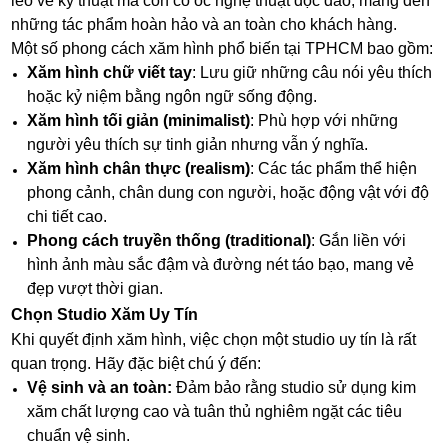
léo về kỹ thuật mà còn có óc nghệ thuật độc đáo, mang đến
những tác phẩm hoàn hảo và an toàn cho khách hàng.
Một số phong cách xăm hình phổ biến tại TPHCM bao gồm:
Xăm hình chữ viết tay
: Lưu giữ những câu nói yêu thích
hoặc kỷ niệm bằng ngôn ngữ sống động.
Xăm hình tối giản (minimalist)
: Phù hợp với những
người yêu thích sự tinh giản nhưng vẫn ý nghĩa.
Xăm hình chân thực (realism)
: Các tác phẩm thể hiện
phong cảnh, chân dung con người, hoặc động vật với độ
chi tiết cao.
Phong cách truyền thống (traditional)
: Gắn liền với
hình ảnh màu sắc đậm và đường nét táo bạo, mang vẻ
đẹp vượt thời gian.
Chọn Studio Xăm Uy Tín
Khi quyết định xăm hình, việc chọn một studio uy tín là rất
quan trọng. Hãy đặc biệt chú ý đến:
Vệ sinh và an toàn:
Đảm bảo rằng studio sử dụng kim
xăm chất lượng cao và tuân thủ nghiêm ngặt các tiêu
chuẩn vệ sinh.