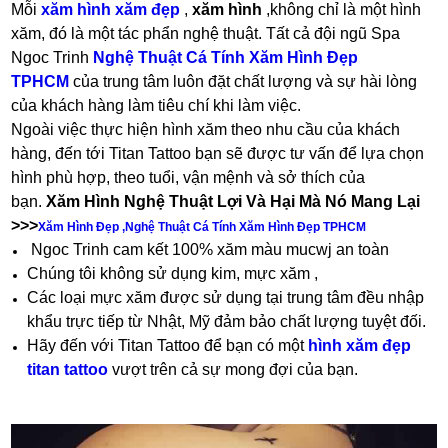
Mỗi
xăm hình xăm đẹp
,
xăm hình
,không chỉ là một hình
xăm, đó là một tác phẩn nghệ thuật. Tất cả đội ngũ Spa
Ngoc Trinh
Nghệ Thuật Cá Tính Xăm Hình Đẹp
TPHCM
của trung tâm luôn đặt chất lượng và sự hài lòng
của khách hàng làm tiêu chí khi làm việc.
Ngoài việc thực hiện hình xăm theo nhu cầu của khách
hàng, đến tới Titan Tattoo bạn sẽ được tư vấn để lựa chọn
hình phù hợp, theo tuổi, vận mệnh và sở thích của
bạn.
Xăm Hình Nghệ Thuật Lợi Và Hại Mà Nó Mang Lại
>>>
Xăm Hình Đẹp ,Nghệ Thuật Cá Tính Xăm Hình Đẹp TPHCM
Ngoc Trinh cam kết 100% xăm màu mucwj an toàn
Chúng tôi không sử dụng kim, mực xăm ,
Các loại mực xăm được sử dụng tại trung tâm đều nhập
khẩu trực tiếp từ Nhật, Mỹ đảm bảo chất lượng tuyệt đối.
Hãy đến với Titan Tattoo để bạn có một
hình xăm đẹp
titan tattoo
vượt trên cả sự mong đợi của bạn.