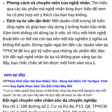
Phong cách và chuyên môn của nghệ nhân:
Tìm hiểu
qua các tác phẩm mà nghệ nhân từng thực hiện để xem
họ có phù hợp với ý thích của bạn hay không.
Dịch vụ tư vấn tận tình:
Một studio chất lượng sẽ luôn
lắng nghe và giúp bạn xây dựng ý tưởng hoàn hảo nhất.
Xăm hình không chỉ dừng lại ở việc sở hữu một hình nghệ
thuật trên cơ thể mà còn tạo nên một trải nghiệm ý nghĩa và
không thể quên. Đừng ngần ngại tìm đến các studio xăm tại
TPHCM để lưu giữ kỷ niệm qua những tác phẩm độc đáo.
Với đội ngũ nghệ nhân tài ba và không gian sáng tạo tại
đây, bạn chắc chắn sẽ tìm được một hình xăm vừa ý.
xem tại đây
>>>
Xóa Hình Xăm Giá Bao Nhiêu Tiền - Bảng Giá Niêm Yết Tại Ngoc Trinh
>>>>
Dạy Nghề Phun Xăm Tán Bột Chân Mày Môi
“*Lưu ý: Hiệu quả/Công dụng có thể khác nhau tùy theo thể trạng/cơ địa mỗi
người. Do đó, các bạn hãy liên hệ trực tiếp để được tư vấn rõ hơn"
Đội ngũ chuyên viên chăm sóc da chuyên nghiệp
Địa chỉ 1: 186 đường số 2, Cư xá Ra đa, P13, Q6, TPHCM