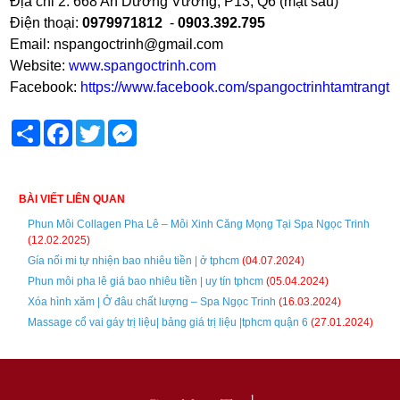
Địa chỉ 2: 668 An Dương Vương, P13, Q6 (mặt sau)
Điện thoại:
0979971812
-
0903.392.795
Email: nspangoctrinh@gmail.com
Website:
www.spangoctrinh.com
Facebook:
https://www.facebook.com/spangoctrinhtamtrangtri
Share
Facebook
Twitter
Messenger
BÀI VIẾT LIÊN QUAN
Phun Môi Collagen Pha Lê – Môi Xinh Căng Mọng Tại Spa Ngọc Trinh
(12.02.2025)
Gía nối mi tự nhiện bao nhiêu tiền | ở tphcm
(04.07.2024)
Phun môi pha lê giá bao nhiêu tiền | uy tín tphcm
(05.04.2024)
Xóa hình xăm | Ở đâu chất lượng – Spa Ngọc Trinh
(16.03.2024)
Massage cổ vai gáy trị liệu| bảng giá trị liệu |tphcm quận 6
(27.01.2024)