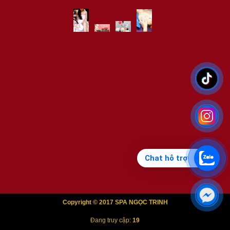
Chat hỗ trợ
Copyright © 2017 SPA NGỌC TRINH
Đang truy cập:
19