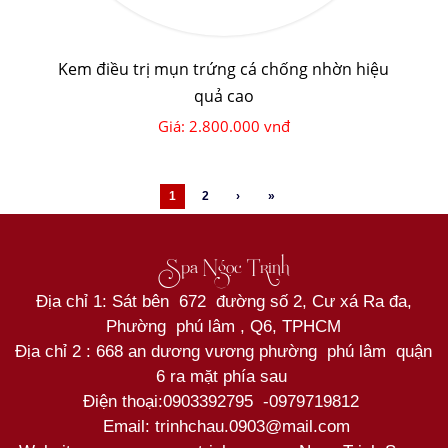
Kem điều trị mụn trứng cá chống nhờn hiệu
quả cao
Giá: 2.800.000 vnđ
1
2
›
»
Spa Ngọc Trinh
Địa chỉ 1: Sát bên 672 đường số 2, Cư xá Ra đa,
Phường phú lâm , Q6, TPHCM
Địa chỉ 2 : 668 an dương vương phường phú lâm quận
6 ra mặt phía sau
Điện thoại:
0903392795
-
0979719812
Email: trinhchau.0903@mail.com