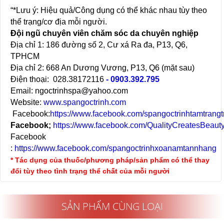
“*Lưu ý: Hiệu quả/Công dụng có thể khác nhau tùy theo
thể trạng/cơ địa mỗi người.
Đội ngũ chuyên viên chăm sóc da chuyên nghiệp
Địa chỉ 1: 186 đường số 2, Cư xá Ra đa, P13, Q6,
TPHCM
Địa chỉ 2: 668 An Dương Vương, P13, Q6 (mặt sau)
Điện thoại: 028.38172116
- 0903.392.795
Email: ngoctrinhspa@yahoo.com
Website:
www.spangoctrinh.com
Facebook:
https://www.facebook.com/spangoctrinhtamtrangtr
Facebook;
https://www.facebook.com/QualityCreatesBeauty
Facebook
:
https://www.facebook.com/spangoctrinhxoanamtannhang
* Tác dụng của thuốc/phương pháp/sản phẩm có thể thay
đổi tùy theo tình trạng thể chất của mỗi người
SẢN PHẨM CÙNG LOẠI