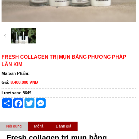
FRESH COLLAGEN TRỊ MỤN BẰNG PHƯƠNG PHÁP
LĂN KIM
Mã Sản Phẩm:
Giá:
8.400.000 VNĐ
Lượt xem:
5649
Share
Facebook
Twitter
Messenger
Nội dung
Mô tả
Đánh giá
Fresh collagen trị mụn bằng