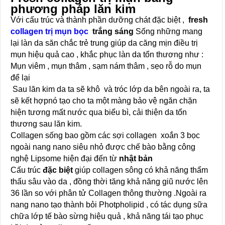
phương pháp lăn kim
Với cấu trúc và thành phần dưỡng chát đặc biệt ,
fresh
collagen
trị mụn
bọc
trắng sáng
Sống những mang
lại làn da săn chắc trẻ trung giúp da căng mịn điều trị
mụn hiệu quả cao , khắc phục làn da tổn thương như :
Mụn viêm , mụn thâm , sạm nám thâm , sẹo rỗ do mụn
để lại
Sau lăn kim da ta sẽ khô và tróc lớp da bên ngoài ra, ta
sẽ kết hợpnó tạo cho ta một màng bảo vệ ngăn chặn
hiện tương mất nước qua biểu bì, cải thiện da tổn
thương sau lăn kim.
Collagen sống bao gồm các sợi collagen xoắn 3 bọc
ngoài nang nano siêu nhỏ được chế bào bằng công
nghệ Lipsome hiện đại đến từ
nhật bản
Cấu trúc
đặc biệt
giúp collagen sông có khả năng thẩm
thấu sâu vào da , đồng thời tăng khả năng giũ nước lên
36 lần so với phân tử Collagen thông thường .Ngoài ra
nang nano tạo thành bỏi Photpholipid , có tác dụng sữa
chữa lớp tế bào sừng hiệu quả , khả năng tái tạo phục