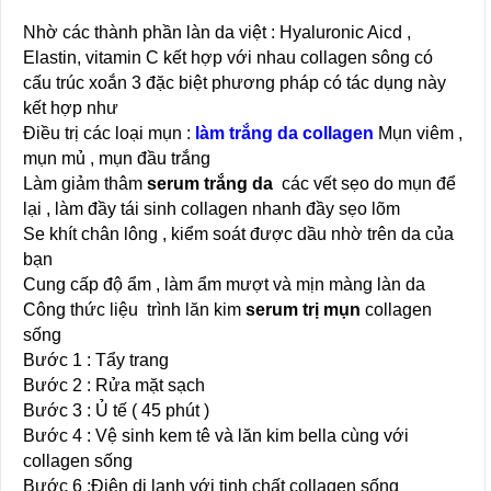
Nhờ các thành phần làn da việt : Hyaluronic Aicd ,
Elastin, vitamin C kết hợp với nhau collagen sông có
cấu trúc xoắn 3 đặc biệt phương pháp có tác dụng này
kết hợp như
Điều trị các loại mụn :
làm trắng da collagen
Mụn viêm ,
mụn mủ , mụn đầu trắng
Làm giảm thâm
serum trắng da
các vết sẹo do mụn để
lại , làm đầy tái sinh collagen nhanh đầy sẹo lõm
Se khít chân lông , kiểm soát được dầu nhờ trên da của
bạn
Cung cấp độ ẩm , làm ẩm mượt và mịn màng làn da
Công thức liệu trình lăn kim
serum trị mụn
collagen
sống
Bước 1 : Tẩy trang
Bước 2 : Rửa mặt sạch
Bước 3 : Ủ tế ( 45 phút )
Bước 4 : Vệ sinh kem tê và lăn kim bella cùng với
collagen sống
Bước 6 :Điện di lạnh với tinh chất collagen sống