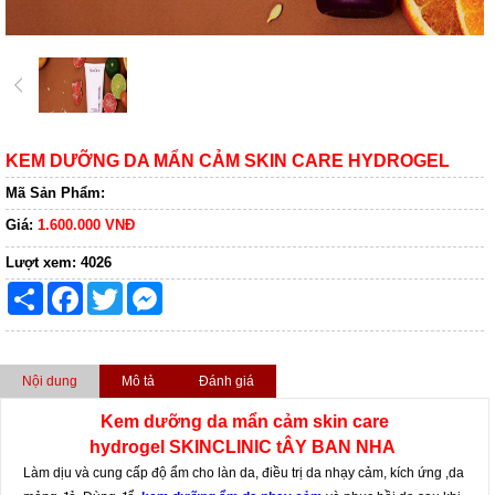
KEM DƯỠNG DA MẨN CẢM SKIN CARE HYDROGEL
Mã Sản Phẩm:
Giá:
1.600.000 VNĐ
Lượt xem:
4026
Share
Facebook
Twitter
Messenger
Nội dung
Mô tả
Đánh giá
Kem dưỡng da mẩn cảm skin care
hydrogel
SKINCLINIC tÂY BAN NHA
Làm dịu và cung cấp độ ẩm cho làn da, điều trị da nhạy cảm, kích ứng ,da