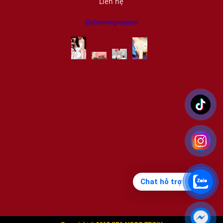
Liên hệ
@phunlongmaymoi
Chat hỗ trợ