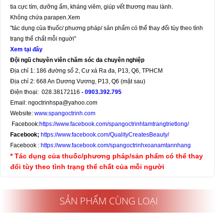
tia cực tím, dưỡng ẩm, kháng viêm, giúp vết thương mau lành.
Không chứa parapen.Xem
"tác dụng của thuốc/ phuơng pháp/ sản phẩm có thể thay đổi tùy theo tình
trạng thể chất mỗi nguời"
Xem tại đây
Đội ngũ chuyên viên chăm sóc da chuyên nghiệp
Địa chỉ 1: 186 đường số 2, Cư xá Ra đa, P13, Q6, TPHCM
Địa chỉ 2: 668 An Dương Vương, P13, Q6 (mặt sau)
Điện thoại: 028.38172116
- 0903.392.795
Email: ngoctrinhspa@yahoo.com
Website:
www.spangoctrinh.com
Facebook:
https://www.facebook.com/spangoctrinhtamtrangtrietlong/
Facebook;
https://www.facebook.com/QualityCreatesBeauty/
Facebook :
https://www.facebook.com/spangoctrinhxoanamtannhang
* Tác dụng của thuốc/phương pháp/sản phẩm có thể thay
đổi tùy theo tình trạng thể chất của mỗi người
SẢN PHẨM CÙNG LOẠI