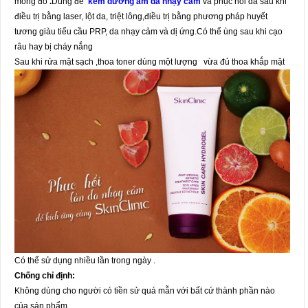
mỏng đỏ
.
Dùng để
kem dưỡng ẩm da nhạy cảm
và phục hồi da sau khi
điều trị bằng laser, lột da, triệt lông,điều trị bằng phương pháp huyết
tương giàu tiểu cầu PRP, da nhạy cảm và dị ứng.Có thể ùng sau khi cạo
râu hay bị cháy nắng
Sau khi rửa mặt sạch ,thoa toner dùng một lượng
vừa đủ thoa khắp mặt
Có thể sử dụng nhiều lần trong ngày .
Chống chỉ định:
Không dùng cho người có tiền sử quá mẫn với bất cứ thành phần nào
của sản phẩm.