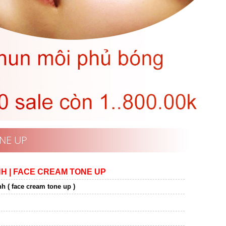
NE UP
H | FACE CREAM TONE UP
 ( face cream tone up )