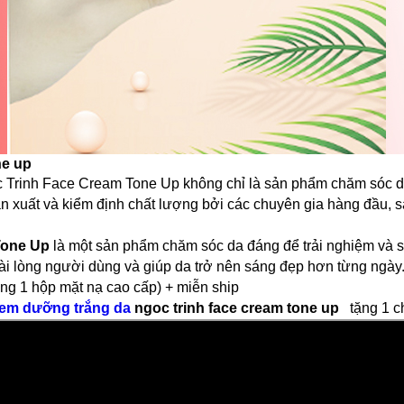
ne up
c Trinh Face Cream Tone Up không chỉ là sản phẩm chăm sóc d
ản xuất và kiểm định chất lượng bởi các chuyên gia hàng đầu,
Tone Up
là một sản phẩm chăm sóc da đáng để trải nghiệm và s
ài lòng người dùng và giúp da trở nên sáng đẹp hơn từng ngày
ng 1 hộp mặt nạ cao cấp) + miễn ship
em dưỡng trắng da
ngoc trinh
face cream tone up
tặng 1 c