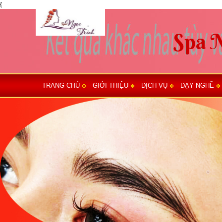
{
TRANG CHỦ
GIỚI THIỆU
DỊCH VỤ
DẠY NGHỀ