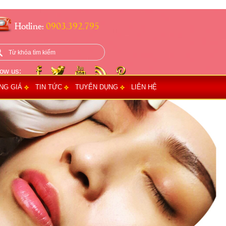
Hotline:
0903.392.795
low us:
NG GIÁ
TIN TỨC
TUYỂN DỤNG
LIÊN HỆ