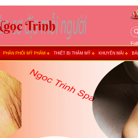
Fol
PHÂN PHỐI MỸ PHẨM
THIẾT BỊ THẨM MỸ
KHUYẾN MÃI
BẢ