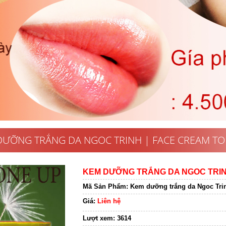
DƯỠNG TRẮNG DA NGOC TRINH | FACE CREAM TO
KEM DƯỠNG TRẮNG DA NGOC TRIN
Mã Sản Phẩm:
Kem dưỡng trắng da Ngoc Trinh
Giá:
Liên hệ
Lượt xem:
3614