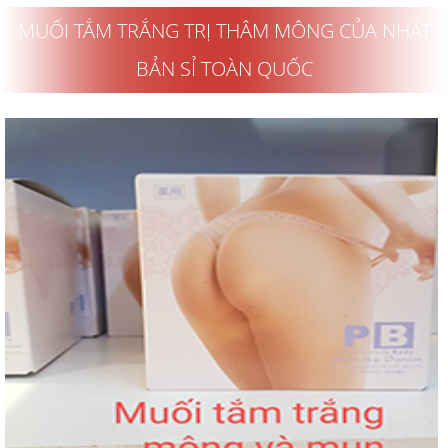
MUỐI TẮM TRẮNG TRỊ THÂM MÔNG CỦA NHẬT
BẢN SỈ TOÀN QUỐC