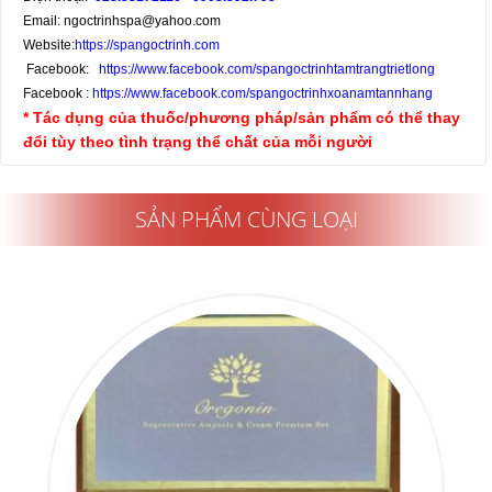
Email: ngoctrinhspa@yahoo.com
Website:
https://spangoctrinh.com
Facebook:
https://www.facebook.com/spangoctrinhtamtrangtrietlong
Facebook :
https://www.facebook.com/spangoctrinhxoanamtannhang
* Tác dụng của thuốc/phương pháp/sản phẩm có thể thay
đổi tùy theo tình trạng thể chất của mỗi người
SẢN PHẨM CÙNG LOẠI