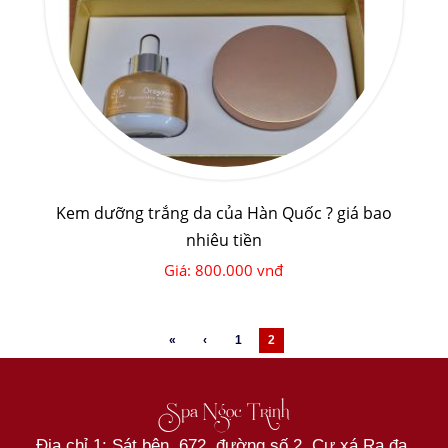
Kem dưỡng trắng da của Hàn Quốc ? giá bao
nhiêu tiền
Giá: 800.000 vnđ
«
‹
1
2
Spa Ngọc Trinh
Địa chỉ 1: Sát bên 672 đường số 2, Cư xá Ra đa,