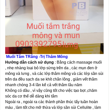
Muối Tắm TRắng -Trị Thâm Mông
Hướng dẫn cách sử dụng
: Bằng cách massage muối
, nhẹ nhàng loại bỏ lớp sừng trên da , các mụn đen ở
mông và lưng , và các lớp thâm mông và các lớp sần sùi
trên da đều sạch da se khít chân lông , giảm vết thâm
nhanh chóng 3-4 lần kể cả vết thâm lâu năm
Không có dầu , vì vậy cũng tốt cho việc tạo bọt ,chăm
sóc da cơ thể dễ dàng khi tắm
Ngoài ra , ngoài ra các thành phần thúc tẩy tuần hoàn
máu , làm tốt cho mỡ thừa và lớp sần sùi Cellulite , làm