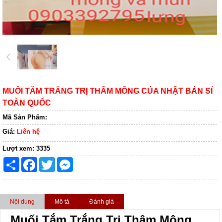
MUỐI TẮM TRẮNG TRỊ THÂM MÔNG CỦA NHẬT BẢN SỈ
TOÀN QUỐC
Mã Sản Phẩm:
Giá:
Liên hệ
Lượt xem:
3335
Share
Facebook
Twitter
Messenger
Nội dung
Mô tả
Đánh giá
Muối Tắm Trắng Trị Thâm Mông