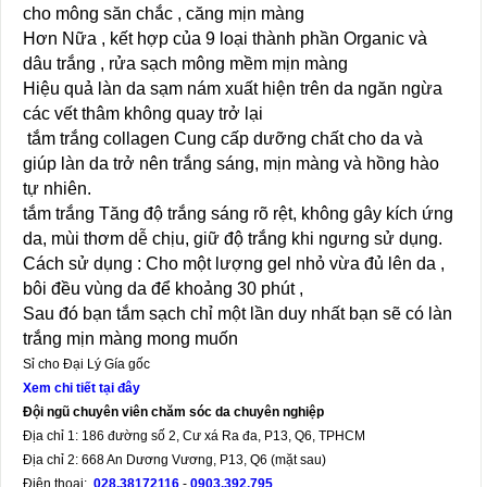
cho mông săn chắc , căng mịn màng
Hơn Nữa , kết hợp của 9 loại thành phần Organic và
dâu trắng , rửa sạch mông mềm mịn màng
Hiệu quả làn da sạm nám xuất hiện trên da ngăn ngừa
các vết thâm không quay trở lại
tắm trắng collagen Cung cấp dưỡng chất cho da và
giúp làn da trở nên trắng sáng, mịn màng và hồng hào
tự nhiên.
tắm trắng Tăng độ trắng sáng rõ rệt, không gây kích ứng
da, mùi thơm dễ chịu, giữ độ trắng khi ngưng sử dụng.
Cách sử dụng : Cho một lượng gel nhỏ vừa đủ lên da ,
bôi đều vùng da để khoảng 30 phút ,
Sau đó bạn tắm sạch chỉ một lần duy nhất bạn sẽ có làn
trắng mịn màng mong muốn
Sỉ cho Đại Lý Gía gốc
Xem chi tiết tại đây
Đội ngũ chuyên viên chăm sóc da chuyên nghiệp
Địa chỉ 1: 186 đường số 2, Cư xá Ra đa, P13, Q6, TPHCM
Địa chỉ 2: 668 An Dương Vương, P13, Q6 (mặt sau)
Điện thoại:
028.38172116
-
0903.392.795