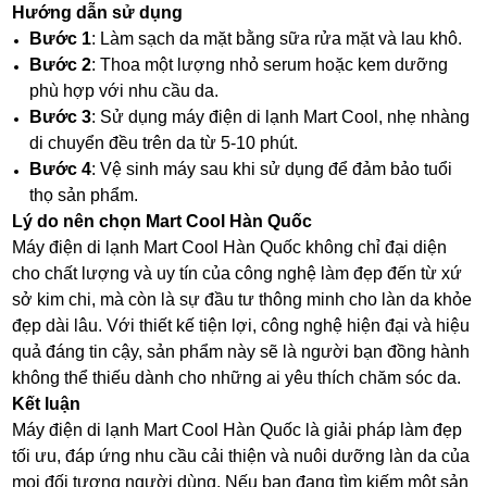
Hướng dẫn sử dụng
Bước 1
: Làm sạch da mặt bằng sữa rửa mặt và lau khô.
Bước 2
: Thoa một lượng nhỏ serum hoặc kem dưỡng
phù hợp với nhu cầu da.
Bước 3
: Sử dụng máy điện di lạnh Mart Cool, nhẹ nhàng
di chuyển đều trên da từ 5-10 phút.
Bước 4
: Vệ sinh máy sau khi sử dụng để đảm bảo tuổi
thọ sản phẩm.
Lý do nên chọn Mart Cool Hàn Quốc
Máy điện di lạnh Mart Cool Hàn Quốc không chỉ đại diện
cho chất lượng và uy tín của công nghệ làm đẹp đến từ xứ
sở kim chi, mà còn là sự đầu tư thông minh cho làn da khỏe
đẹp dài lâu. Với thiết kế tiện lợi, công nghệ hiện đại và hiệu
quả đáng tin cậy, sản phẩm này sẽ là người bạn đồng hành
không thể thiếu dành cho những ai yêu thích chăm sóc da.
Kết luận
Máy điện di lạnh Mart Cool Hàn Quốc là giải pháp làm đẹp
tối ưu, đáp ứng nhu cầu cải thiện và nuôi dưỡng làn da của
mọi đối tượng người dùng. Nếu bạn đang tìm kiếm một sản