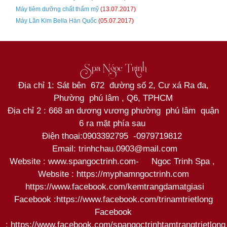
Máy tiêm dưỡng chất thẩm mỹ
(13.07.2017)
Máy Lăn Kim Bella Hàn Quốc
(05.07.2017)
Spa Ngọc Trinh
Địa chỉ 1: Sát bên 672 đường số 2, Cư xá Ra đa,
Phường phú lâm , Q6, TPHCM
Địa chỉ 2 : 668 an dương vương phường phú lâm quận
6 ra mặt phía sau
Điện thoại:
0903392795
-
0979719812
Email: trinhchau.0903@mail.com
Website : www.spangoctrinh.com
-
Ngoc Trinh Spa
,
Website :
https://myphamngoctrinh.com
https:
//www.facebook.com/kemtrangdamatgiasi
Facebook :
https://www.facebook.com/trinamtrietlong
Facebook
:
https://www.facebook.com/spangoctrinhtamtrangtrietlong