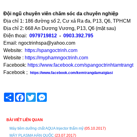
Đội ngũ chuyên viên chăm sóc da chuyên nghiệp
Địa chỉ 1: 186 đường số 2, Cư xá Ra đa, P13, Q6, TPHCM
Địa chỉ 2: 668 An Dương Vương, P13, Q6 (mặt sau)
Điện thoại:
0979719812
-
0903.392.795
Email: ngoctrinhspa@yahoo.com
Website:
https://spangoctrinh.com
Website :
https://myphamngoctrinh.com
Facebook:
https://www.facebook.com/spangoctrinhtamtrangtri
Facebook ;
https://www.facebook.com/kemtrangdamatgiasi
Share
Facebook
Twitter
Messenger
BÀI VIẾT LIÊN QUAN
Máy tiêm dưỡng chất AQUA Injector thẩm mỹ
(05.10.2017)
MÁY PLASMA HÀN QUỐC
(23.07.2017)