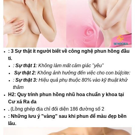
: 3 Sự thật ít người biết về công nghệ phun hồng đầu
ti.
:
Sự thật 1
: Không làm mất cảm giác "yêu"
Sự thật 2:
Không ảnh hưởng đến việc cho con bú[cite:
:
Sự thật 3:
Hiệu quả phụ thuộc 80% vào kỹ thuật khử
thâm
H2: Quy trình phun hồng nhũ hoa chuẩn y khoa tại
Cư xá Ra đa
.
(Lồng ghép địa chỉ đối diện 186 đường số 2
: Những lưu ý "vàng" sau khi phun để màu đẹp bền
lâu.