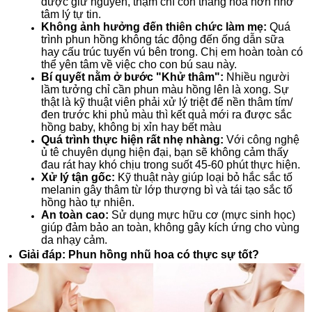
được giữ nguyên, thậm chí còn thăng hoa hơn nhờ
tâm lý tự tin
.
Không ảnh hưởng đến thiên chức làm mẹ:
Quá
trình phun hồng không tác động đến ống dẫn sữa
hay cấu trúc tuyến vú bên trong
. Chị em hoàn toàn có
thể yên tâm về việc cho con bú sau này
.
Bí quyết nằm ở bước "Khử thâm":
Nhiều người
lầm tưởng chỉ cần phun màu hồng lên là xong. Sự
thật là kỹ thuật viên phải xử lý triệt để nền thâm tím/
đen trước khi phủ màu thì kết quả mới ra được sắc
hồng baby, không bị xỉn hay bết màu
Quá trình thực hiện rất nhẹ nhàng:
Với công nghệ
ủ tê chuyên dụng hiện đại, bạn sẽ không cảm thấy
đau rát hay khó chịu trong suốt 45-60 phút thực hiện
.
Xử lý tận gốc:
Kỹ thuật này giúp loại bỏ hắc sắc tố
melanin gây thâm từ lớp thượng bì và tái tạo sắc tố
hồng hào tự nhiên
.
An toàn cao:
Sử dụng mực hữu cơ (mực sinh học)
giúp đảm bảo an toàn, không gây kích ứng cho vùng
da nhạy cảm
.
Giải đáp: Phun hồng nhũ hoa có thực sự tốt?