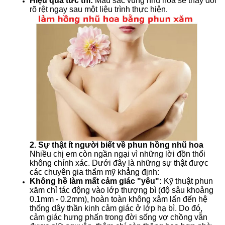
Hiệu quả tức thì:
Màu sắc vùng nhũ hoa sẽ thay đổi
rõ rệt ngay sau một liệu trình thực hiện
.
2. Sự thật ít người biết về phun hồng nhũ hoa
Nhiều chị em còn ngần ngại vì những lời đồn thổi
không chính xác. Dưới đây là những sự thật được
các chuyên gia thẩm mỹ khẳng định:
Không hề làm mất cảm giác "yêu":
Kỹ thuật phun
xăm chỉ tác động vào lớp thượng bì (độ sâu khoảng
0.1mm - 0.2mm), hoàn toàn không xâm lấn đến hệ
thống dây thần kinh cảm giác ở lớp hạ bì
. Do đó,
cảm giác hưng phấn trong đời sống vợ chồng vẫn