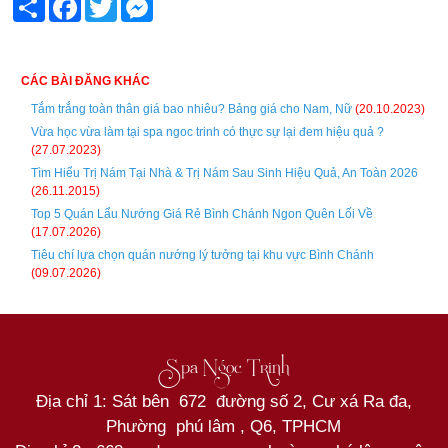
Share
Facebook
Twitter
Messenger
CÁC BÀI ĐĂNG KHÁC
Tắm trắng toàn thân giá bao nhiêu? Bảng giá cho Nam, Nữ
(20.10.2023)
Vừa học vừa làm tại spa ngoc trinh có thực sự lại đem hiệu quả ?
(27.07.2023)
Tìm Hiểu Trị Nám Tại Nhà & Trị Nám Sau Sinh Hiệu Quả, An Toàn 2026
(26.11.2015)
Top 5 Quán Lẩu Nướng Giá Rẻ Bình Chánh Ngon Quên Lối Về
(17.07.2026)
Tiêu chí lựa chọn quán nướng lý tưởng tại khu vực Bình Chánh
(09.07.2026)
Spa Ngọc Trinh
Địa chỉ 1: Sát bên 672 đường số 2, Cư xá Ra đa,
Phường phú lâm , Q6, TPHCM