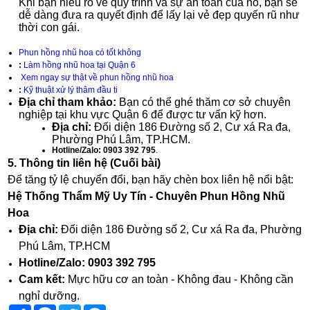
Khi bạn hiểu rõ về quy trình và sự an toàn của nó, bạn sẽ
dễ dàng đưa ra quyết định để lấy lại vẻ đẹp quyến rũ như
thời con gái.
Phun hồng nhũ hoa có tốt không
:
Làm hồng nhũ hoa tại Quận 6
Xem ngay sự thật về phun hồng nhũ hoa
:
Kỹ thuật xử lý thâm đầu ti
Địa chỉ tham khảo:
Bạn có thể ghé thăm cơ sở chuyên
nghiệp tại khu vực Quận 6 để được tư vấn kỹ hơn.
Địa chỉ:
Đối diện 186 Đường số 2, Cư xá Ra đa,
Phường Phú Lâm, TP.HCM
.
Hotline/Zalo:
0903 392 795
.
5. Thông tin liên hệ (Cuối bài)
Để tăng tỷ lệ chuyển đổi, bạn hãy chèn box liên hệ nổi bật:
Hệ Thống Thẩm Mỹ Uy Tín - Chuyên Phun Hồng Nhũ
Hoa
Địa chỉ:
Đối diện 186 Đường số 2, Cư xá Ra đa, Phường
Phú Lâm, TP.HCM
Hotline/Zalo:
0903 392 795
Cam kết:
Mực hữu cơ an toàn - Không đau - Không cần
nghỉ dưỡng.