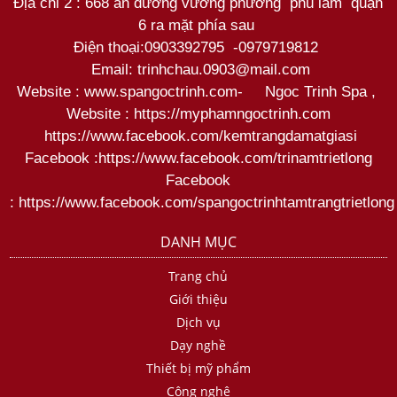
Địa chỉ 2 : 668 an dương vương phường phú lâm quận
6 ra mặt phía sau
Điện thoại:
0903392795
-
0979719812
Email: trinhchau.0903@mail.com
Website : www.spangoctrinh.com
-
Ngoc Trinh Spa
,
Website :
https://myphamngoctrinh.com
https:
//www.facebook.com/kemtrangdamatgiasi
Facebook :
https://www.facebook.com/trinamtrietlong
Facebook
:
https://www.facebook.com/spangoctrinhtamtrangtrietlong
DANH MỤC
Trang chủ
Giới thiệu
Dịch vụ
Dạy nghề
Thiết bị mỹ phẩm
Công nghệ