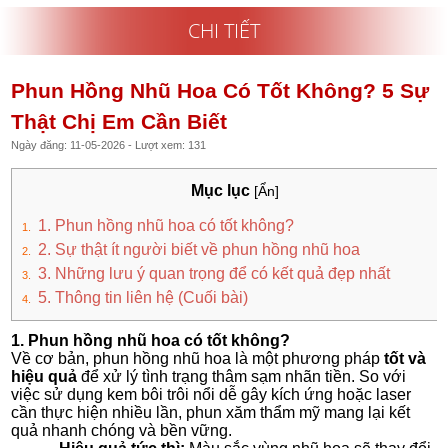
CHI TIẾT
Phun Hồng Nhũ Hoa Có Tốt Không? 5 Sự
Thật Chị Em Cần Biết
Ngày đăng: 11-05-2026 - Lượt xem: 131
Mục lục
[Ẩn]
1. Phun hồng nhũ hoa có tốt không?
2. Sự thật ít người biết về phun hồng nhũ hoa
3. Những lưu ý quan trọng để có kết quả đẹp nhất
5. Thông tin liên hệ (Cuối bài)
1. Phun hồng nhũ hoa có tốt không?
Về cơ bản, phun hồng nhũ hoa là một phương pháp
tốt và
hiệu quả
để xử lý tình trạng thâm sạm nhãn tiền. So với
việc sử dụng kem bôi trôi nổi dễ gây kích ứng hoặc laser
cần thực hiện nhiều lần, phun xăm thẩm mỹ mang lại kết
quả nhanh chóng và bền vững
.