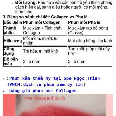
Đối tượng:
Phù hợp với các bạn trẻ yêu thích phong
cách hiện đại, sành điệu hoặc người có môi mỏng,
thâm nhẹ.
3. Bảng so sánh chi tiết: Collagen vs Pha lê
Đặc điểm
Phun môi Collagen
Phun môi Pha lê
Thành
Mực xăm + Tinh chất
Mực xăm tạo độ bóng
phần
Collagen
(Glossy)
Môi mềm, mướt, tự
Hiệu ứng
Môi căng bóng, lấp lánh
nhiên
Công
Tạo khối, giúp môi dày
Trẻ hóa, trị môi khô
dụng
hơn
Độ bền
3 - 5 năm
3 - 5 năm
màu
Phun xăm thẩm mỹ tại Spa Ngọc Trinh
:
TPHCM
dịch vụ phun xăm uy tín
:
(
bảng giá phun môi Collagen
: