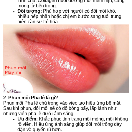
Tinh chất Collagen nuôi dưỡng môi mềm mịn, căng
mọng từ bên trong.
Đối tượng:
Phù hợp với người có đôi môi khô,
nhiều nếp nhăn hoặc chị em bước sang tuổi trung
niên cần sự trẻ hóa.
2. Phun môi Pha lê là gì?
Phun môi Pha lê chú trọng vào việc tạo hiệu ứng bề mặt.
Sau khi phun, đôi môi sẽ có độ bóng bẩy, lấp lánh như
những viên pha lê dưới ánh sáng.
Ưu điểm:
Khắc phục tình trạng môi mỏng, môi không
rõ viền. Hiệu ứng ánh sáng giúp đôi môi trông dày
dặn và quyến rũ hơn.