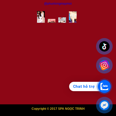
@phunlongmaymoi
Chat hỗ trợ
Copyright © 2017 SPA NGỌC TRINH