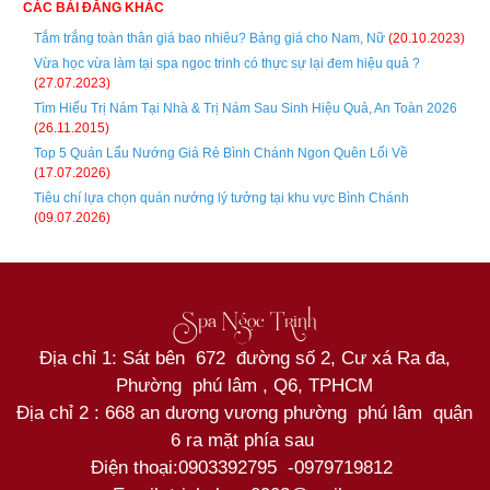
CÁC BÀI ĐĂNG KHÁC
Tắm trắng toàn thân giá bao nhiêu? Bảng giá cho Nam, Nữ
(20.10.2023)
Vừa học vừa làm tại spa ngoc trinh có thực sự lại đem hiệu quả ?
(27.07.2023)
Tìm Hiểu Trị Nám Tại Nhà & Trị Nám Sau Sinh Hiệu Quả, An Toàn 2026
(26.11.2015)
Top 5 Quán Lẩu Nướng Giá Rẻ Bình Chánh Ngon Quên Lối Về
(17.07.2026)
Tiêu chí lựa chọn quán nướng lý tưởng tại khu vực Bình Chánh
(09.07.2026)
Spa Ngọc Trinh
Địa chỉ 1: Sát bên 672 đường số 2, Cư xá Ra đa,
Phường phú lâm , Q6, TPHCM
Địa chỉ 2 : 668 an dương vương phường phú lâm quận
6 ra mặt phía sau
Điện thoại:
0903392795
-
0979719812