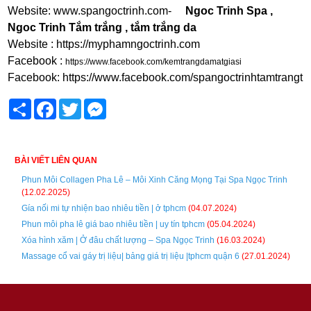
Website:
www.spangoctrinh.com
-
Ngoc Trinh Spa
,
Ngoc Trinh Tắm trắng
, tắm trắng da
Website :
https://myphamngoctrinh.com
Facebook :
https://www.facebook.com/kemtrangdamatgiasi
Facebook:
https://www.facebook.com/spangoctrinhtamtrangtri
Share
Facebook
Twitter
Messenger
BÀI VIẾT LIÊN QUAN
Phun Môi Collagen Pha Lê – Môi Xinh Căng Mọng Tại Spa Ngọc Trinh
(12.02.2025)
Gía nối mi tự nhiện bao nhiêu tiền | ở tphcm
(04.07.2024)
Phun môi pha lê giá bao nhiêu tiền | uy tín tphcm
(05.04.2024)
Xóa hình xăm | Ở đâu chất lượng – Spa Ngọc Trinh
(16.03.2024)
Massage cổ vai gáy trị liệu| bảng giá trị liệu |tphcm quận 6
(27.01.2024)