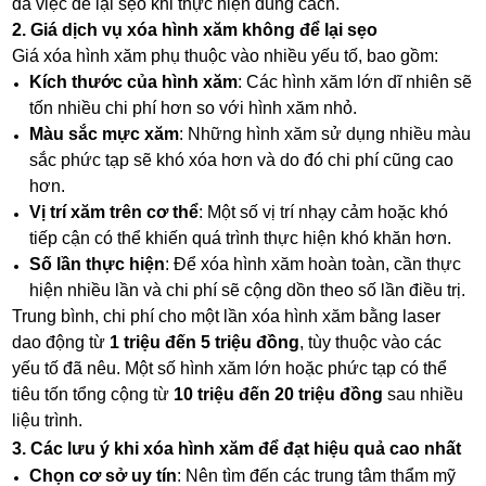
đa việc để lại sẹo khi thực hiện đúng cách.
2. Giá dịch vụ xóa hình xăm không để lại sẹo
Giá xóa hình xăm phụ thuộc vào nhiều yếu tố, bao gồm:
Kích thước của hình xăm
: Các hình xăm lớn dĩ nhiên sẽ
tốn nhiều chi phí hơn so với hình xăm nhỏ.
Màu sắc mực xăm
: Những hình xăm sử dụng nhiều màu
sắc phức tạp sẽ khó xóa hơn và do đó chi phí cũng cao
hơn.
Vị trí xăm trên cơ thể
: Một số vị trí nhạy cảm hoặc khó
tiếp cận có thể khiến quá trình thực hiện khó khăn hơn.
Số lần thực hiện
: Để xóa hình xăm hoàn toàn, cần thực
hiện nhiều lần và chi phí sẽ cộng dồn theo số lần điều trị.
Trung bình, chi phí cho một lần xóa hình xăm bằng laser
dao động từ
1 triệu đến 5 triệu đồng
, tùy thuộc vào các
yếu tố đã nêu. Một số hình xăm lớn hoặc phức tạp có thể
tiêu tốn tổng cộng từ
10 triệu đến 20 triệu đồng
sau nhiều
liệu trình.
3. Các lưu ý khi xóa hình xăm để đạt hiệu quả cao nhất
Chọn cơ sở uy tín
: Nên tìm đến các trung tâm thẩm mỹ