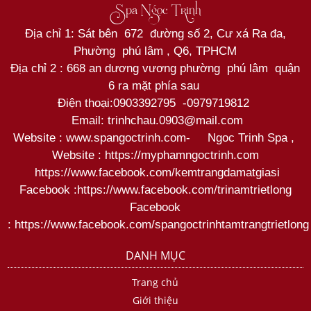
Spa Ngọc Trinh
Địa chỉ 1: Sát bên 672 đường số 2, Cư xá Ra đa,
Phường phú lâm , Q6, TPHCM
Địa chỉ 2 : 668 an dương vương phường phú lâm quận
6 ra mặt phía sau
Điện thoại:
0903392795
-
0979719812
Email: trinhchau.0903@mail.com
Website : www.spangoctrinh.com
-
Ngoc Trinh Spa
,
Website :
https://myphamngoctrinh.com
https:
//www.facebook.com/kemtrangdamatgiasi
Facebook :
https://www.facebook.com/trinamtrietlong
Facebook
:
https://www.facebook.com/spangoctrinhtamtrangtrietlong
DANH MỤC
Trang chủ
Giới thiệu