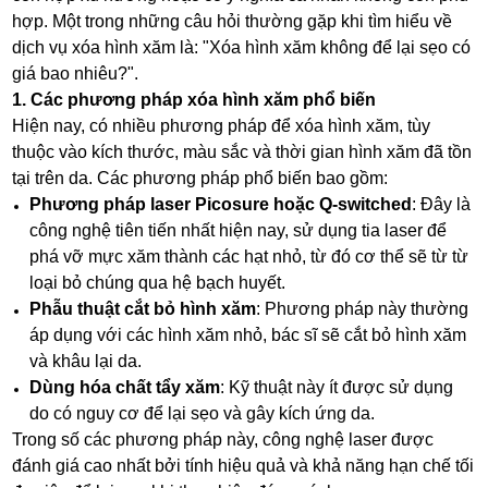
hợp. Một trong những câu hỏi thường gặp khi tìm hiểu về
dịch vụ xóa hình xăm là: "Xóa hình xăm không để lại sẹo có
giá bao nhiêu?".
1. Các phương pháp xóa hình xăm phổ biến
Hiện nay, có nhiều phương pháp để xóa hình xăm, tùy
thuộc vào kích thước, màu sắc và thời gian hình xăm đã tồn
tại trên da. Các phương pháp phổ biến bao gồm:
Phương pháp laser Picosure hoặc Q-switched
: Đây là
công nghệ tiên tiến nhất hiện nay, sử dụng tia laser để
phá vỡ mực xăm thành các hạt nhỏ, từ đó cơ thể sẽ từ từ
loại bỏ chúng qua hệ bạch huyết.
Phẫu thuật cắt bỏ hình xăm
: Phương pháp này thường
áp dụng với các hình xăm nhỏ, bác sĩ sẽ cắt bỏ hình xăm
và khâu lại da.
Dùng hóa chất tẩy xăm
: Kỹ thuật này ít được sử dụng
do có nguy cơ để lại sẹo và gây kích ứng da.
Trong số các phương pháp này, công nghệ laser được
đánh giá cao nhất bởi tính hiệu quả và khả năng hạn chế tối