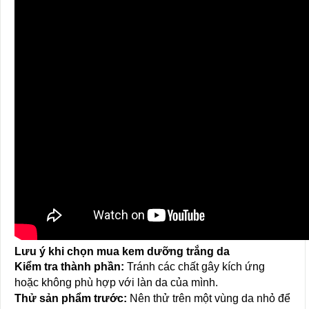
Lưu ý khi chọn mua kem dưỡng trắng da
Kiểm tra thành phần:
Tránh các chất gây kích ứng
hoặc không phù hợp với làn da của mình.
Thử sản phẩm trước:
Nên thử trên một vùng da nhỏ để