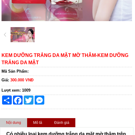
KEM DƯỠNG TRẮNG DA MẶT MỜ THÂM-KEM DƯỠNG
TRẮNG DA MẶT
Mã Sản Phẩm:
Giá:
300.000 VNĐ
Lượt xem:
1009
Share
Facebook
Twitter
Messenger
Nội dung
Mô tả
Đánh giá
Có nhiều loại kem dưỡng trắng da mặt mờ thâm trên