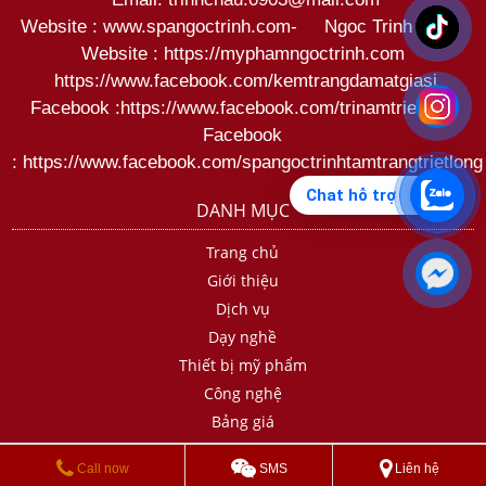
Website : www.spangoctrinh.com
-
Ngoc Trinh Spa
,
Website :
https://myphamngoctrinh.com
https:
//www.facebook.com/kemtrangdamatgiasi
Facebook :
https://www.facebook.com/trinamtrietlong
Facebook
:
https://www.facebook.com/spangoctrinhtamtrangtrietlong
Chat hỗ trợ
DANH MỤC
Trang chủ
Giới thiệu
Dịch vụ
Dạy nghề
Thiết bị mỹ phẩm
Công nghệ
Bảng giá
Liên hệ
Call now
SMS
Liên hệ