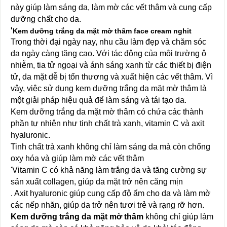
này giúp làm sáng da, làm mờ các vết thâm và cung cấp
dưỡng chất cho da.
'
Kem dưỡng trắng da mặt mờ thâm face cream nghit
Trong thời đại ngày nay, nhu cầu làm đẹp và chăm sóc
da ngày càng tăng cao. Với tác động của môi trường ô
nhiễm, tia tử ngoại và ánh sáng xanh từ các thiết bị điện
tử, da mặt dễ bị tổn thương và xuất hiện các vết thâm. Vì
vậy, việc sử dụng kem dưỡng trắng da mặt mờ thâm là
một giải pháp hiệu quả để làm sáng và tái tạo da.
Kem dưỡng trắng da mặt mờ thâm có chứa các thành
phần tự nhiên như tinh chất trà xanh, vitamin C và axit
hyaluronic.
Tinh chất trà xanh không chỉ làm sáng da mà còn chống
oxy hóa và giúp làm mờ các vết thâm
'Vitamin C có khả năng làm trắng da và tăng cường sự
sản xuất collagen, giúp da mặt trở nên căng mịn
. Axit hyaluronic giúp cung cấp độ ẩm cho da và làm mờ
các nếp nhăn, giúp da trở nên tươi trẻ và rạng rỡ hơn.
Kem dưỡng trắng da mặt mờ thâm
không chỉ giúp làm