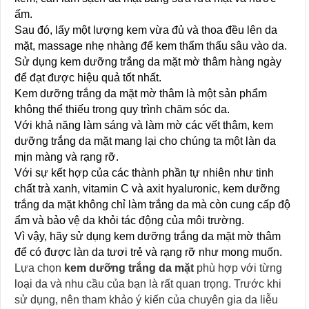
ấm.
Sau đó, lấy một lượng kem vừa đủ và thoa đều lên da
mặt, massage nhẹ nhàng để kem thẩm thấu sâu vào da.
Sử dụng kem dưỡng trắng da mặt mờ thâm hàng ngày
để đạt được hiệu quả tốt nhất.
Kem dưỡng trắng da mặt mờ thâm là một sản phẩm
không thể thiếu trong quy trình chăm sóc da.
Với khả năng làm sáng và làm mờ các vết thâm, kem
dưỡng trắng da mặt mang lại cho chúng ta một làn da
mịn màng và rạng rỡ.
Với sự kết hợp của các thành phần tự nhiên như tinh
chất trà xanh, vitamin C và axit hyaluronic, kem dưỡng
trắng da mặt không chỉ làm trắng da mà còn cung cấp độ
ẩm và bảo vệ da khỏi tác động của môi trường.
Vì vậy, hãy sử dụng kem dưỡng trắng da mặt mờ thâm
để có được làn da tươi trẻ và rạng rỡ như mong muốn.
Lựa chọn
kem dưỡng trắng da mặt
phù hợp với từng
loại da và nhu cầu của bạn là rất quan trọng. Trước khi
sử dụng, nên tham khảo ý kiến của chuyên gia da liễu