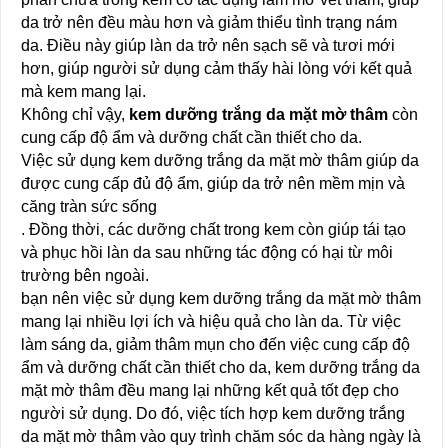
da trở nên đều màu hơn và giảm thiểu tình trạng nám
da. Điều này giúp làn da trở nên sạch sẽ và tươi mới
hơn, giúp người sử dụng cảm thấy hài lòng với kết quả
mà kem mang lại.
Không chỉ vậy,
kem dưỡng trắng da mặt mờ thâm
còn
cung cấp độ ẩm và dưỡng chất cần thiết cho da.
Việc sử dụng kem dưỡng trắng da mặt mờ thâm giúp da
được cung cấp đủ độ ẩm, giúp da trở nên mềm mịn và
căng tràn sức sống
. Đồng thời, các dưỡng chất trong kem còn giúp tái tạo
và phục hồi làn da sau những tác động có hại từ môi
trường bên ngoài.
bạn nên việc sử dụng kem dưỡng trắng da mặt mờ thâm
mang lại nhiều lợi ích và hiệu quả cho làn da. Từ việc
làm sáng da, giảm thâm mụn cho đến việc cung cấp độ
ẩm và dưỡng chất cần thiết cho da, kem dưỡng trắng da
mặt mờ thâm đều mang lại những kết quả tốt đẹp cho
người sử dụng. Do đó, việc tích hợp kem dưỡng trắng
da mặt mờ thâm vào quy trình chăm sóc da hàng ngày là