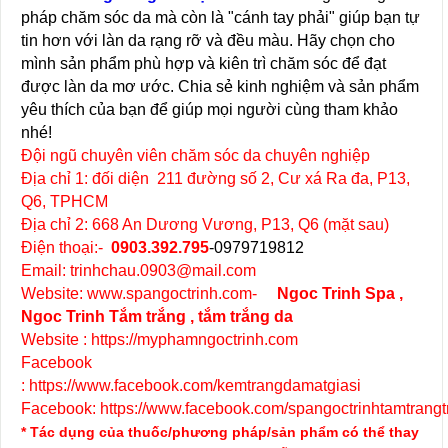
pháp chăm sóc da mà còn là "cánh tay phải" giúp bạn tự
tin hơn với làn da rạng rỡ và đều màu. Hãy chọn cho
mình sản phẩm phù hợp và kiên trì chăm sóc để đạt
được làn da mơ ước. Chia sẻ kinh nghiệm và sản phẩm
yêu thích của bạn để giúp mọi người cùng tham khảo
nhé!
Đội ngũ chuyên viên chăm sóc da chuyên nghiệp
Địa chỉ 1: đối diện 211 đường số 2, Cư xá Ra đa, P13,
Q6, TPHCM
Địa chỉ 2: 668 An Dương Vương, P13, Q6 (mặt sau)
Điện thoại:
-
0903.392.795
-0979719812
Email: trinhchau.0903@mail.com
Website:
www.spangoctrinh.com
-
Ngoc Trinh Spa
,
Ngoc Trinh Tắm trắng
, tắm trắng da
Website :
https://myphamngoctrinh.com
Facebook
:
https://www.facebook.com/kemtrangdamatgiasi
Facebook:
https://www.facebook.com/spangoctrinhtamtrangtr
* Tác dụng của thuốc/phương pháp/sản phẩm có thể thay