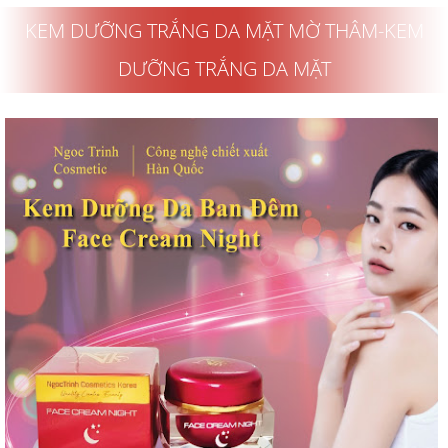
KEM DƯỠNG TRẮNG DA MẶT MỜ THÂM-KEM
DƯỠNG TRẮNG DA MẶT