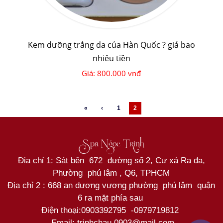
Kem dưỡng trắng da của Hàn Quốc ? giá bao
nhiêu tiền
Giá: 800.000 vnđ
«
‹
1
2
Spa Ngọc Trinh
Địa chỉ 1: Sát bên 672 đường số 2, Cư xá Ra đa,
Phường phú lâm , Q6, TPHCM
Địa chỉ 2 : 668 an dương vương phường phú lâm quận
6 ra mặt phía sau
Điện thoại:
0903392795
-
0979719812
Email: trinhchau.0903@mail.com