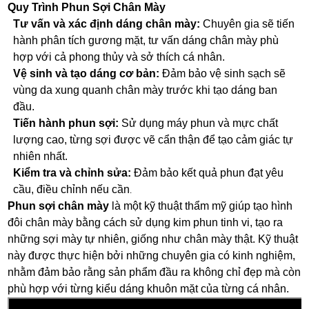
Quy Trình Phun Sợi Chân Mày
Tư vấn và xác định dáng chân mày:
Chuyên gia sẽ tiến
hành phân tích gương mặt, tư vấn dáng chân mày phù
hợp với cả phong thủy và sở thích cá nhân.
Vệ sinh và tạo dáng cơ bản:
Đảm bảo vệ sinh sạch sẽ
vùng da xung quanh chân mày trước khi tạo dáng ban
đầu.
Tiến hành phun sợi:
Sử dụng máy phun và mực chất
lượng cao, từng sợi được vẽ cẩn thận để tạo cảm giác tự
nhiên nhất.
Kiểm tra và chỉnh sửa:
Đảm bảo kết quả phun đạt yêu
cầu, điều chỉnh nếu cần
.
Phun sợi chân mày
là một kỹ thuật thẩm mỹ giúp tạo hình
đôi chân mày bằng cách sử dụng kim phun tinh vi, tạo ra
những sợi mày tự nhiên, giống như chân mày thật. Kỹ thuật
này được thực hiện bởi những chuyên gia có kinh nghiệm,
nhằm đảm bảo rằng sản phẩm đầu ra không chỉ đẹp mà còn
phù hợp với từng kiểu dáng khuôn mặt của từng cá nhân.