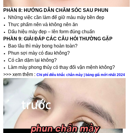
PHẦN 8: HƯỚNG DẪN CHĂM SÓC SAU PHUN
Những việc cần làm để giữ màu mày bền đẹp
Thực phẩm nên và không nên ăn
Dấu hiệu mày đẹp – lên form đúng chuẩn
PHẦN 9: GIẢI ĐÁP CÁC CÂU HỎI THƯỜNG GẶP
Bao lâu thì mày bong hoàn toàn?
Phun sợi mày có đau không?
Có cần dặm lại không?
Làm mày phong thủy có thay đổi vận mệnh không?
​>>> xem thêm :
Chi phí điêu khắc chân mày | bảng giá mới nhất 2024