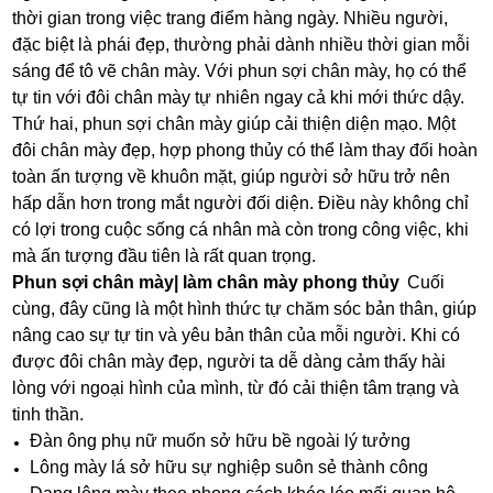
thời gian trong việc trang điểm hàng ngày. Nhiều người,
đặc biệt là phái đẹp, thường phải dành nhiều thời gian mỗi
sáng để tô vẽ chân mày. Với phun sợi chân mày, họ có thể
tự tin với đôi chân mày tự nhiên ngay cả khi mới thức dậy.
Thứ hai, phun sợi chân mày giúp cải thiện diện mạo. Một
đôi chân mày đẹp, hợp phong thủy có thể làm thay đổi hoàn
toàn ấn tượng về khuôn mặt, giúp người sở hữu trở nên
hấp dẫn hơn trong mắt người đối diện. Điều này không chỉ
có lợi trong cuộc sống cá nhân mà còn trong công việc, khi
mà ấn tượng đầu tiên là rất quan trọng.
Phun sợi chân mày| làm chân mày phong thủy
Cuối
cùng, đây cũng là một hình thức tự chăm sóc bản thân, giúp
nâng cao sự tự tin và yêu bản thân của mỗi người. Khi có
được đôi chân mày đẹp, người ta dễ dàng cảm thấy hài
lòng với ngoại hình của mình, từ đó cải thiện tâm trạng và
tinh thần.
Đàn ông phụ nữ muốn sở hữu bề ngoài lý tưởng
Lông mày lá sở hữu sự nghiệp suôn sẻ thành công