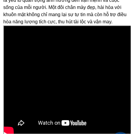
là yếu tố quan trọng ảnh hưởng đến vận mệnh và cuộc
sống của mỗi người. Một đôi chân mày đẹp, hài hòa với
khuôn mặt không chỉ mang lại sự tự tin mà còn hỗ trợ điều
hòa năng lượng tích cực, thu hút tài lộc và vận may.