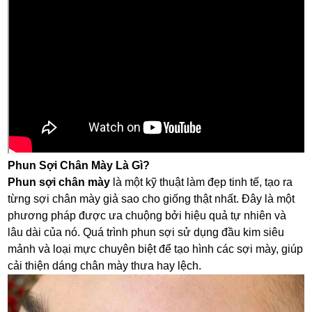
Phun Sợi Chân Mày Là Gì?
Phun sợi chân mày
là một kỹ thuật làm đẹp tinh tế, tạo ra
từng sợi chân mày giả sao cho giống thật nhất. Đây là một
phương pháp được ưa chuộng bởi hiệu quả tự nhiên và
lâu dài của nó. Quá trình phun sợi sử dụng đầu kim siêu
mảnh và loại mực chuyên biệt để tạo hình các sợi mày, giúp
cải thiện dáng chân mày thưa hay lệch.