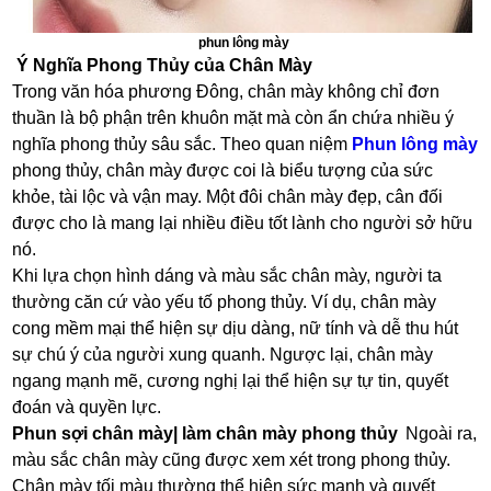
phun lông mày
Ý Nghĩa Phong Thủy của Chân Mày
Trong văn hóa phương Đông, chân mày không chỉ đơn
thuần là bộ phận trên khuôn mặt mà còn ẩn chứa nhiều ý
nghĩa phong thủy sâu sắc. Theo quan niệm
Phun lông mày
phong thủy, chân mày được coi là biểu tượng của sức
khỏe, tài lộc và vận may. Một đôi chân mày đẹp, cân đối
được cho là mang lại nhiều điều tốt lành cho người sở hữu
nó.
Khi lựa chọn hình dáng và màu sắc chân mày, người ta
thường căn cứ vào yếu tố phong thủy. Ví dụ, chân mày
cong mềm mại thể hiện sự dịu dàng, nữ tính và dễ thu hút
sự chú ý của người xung quanh. Ngược lại, chân mày
ngang mạnh mẽ, cương nghị lại thể hiện sự tự tin, quyết
đoán và quyền lực.
Phun sợi chân mày| làm chân mày phong thủy
Ngoài ra,
màu sắc chân mày cũng được xem xét trong phong thủy.
Chân mày tối màu thường thể hiện sức mạnh và quyết