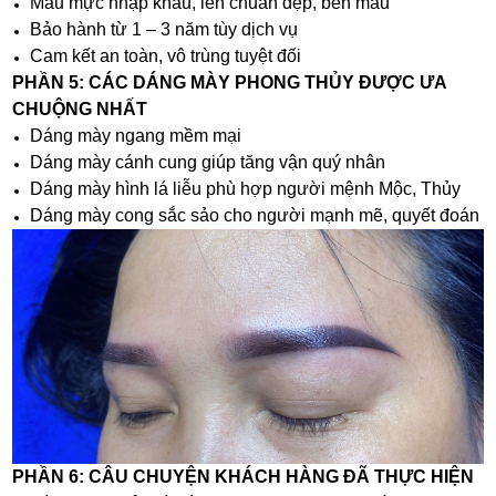
Màu mực nhập khẩu, lên chuẩn đẹp, bền màu
Bảo hành từ 1 – 3 năm tùy dịch vụ
Cam kết an toàn, vô trùng tuyệt đối
PHẦN 5: CÁC DÁNG MÀY PHONG THỦY ĐƯỢC ƯA
CHUỘNG NHẤT
Dáng mày ngang mềm mại
Dáng mày cánh cung giúp tăng vận quý nhân
Dáng mày hình lá liễu phù hợp người mệnh Mộc, Thủy
Dáng mày cong sắc sảo cho người mạnh mẽ, quyết đoán
PHẦN 6: CÂU CHUYỆN KHÁCH HÀNG ĐÃ THỰC HIỆN