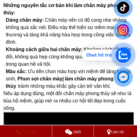
Những nguyên tắc cơ bản khi làm chân mày phong
thủy:
Dáng chân mày:
Chân mày nên có độ cong nhẹ nhàng,
không quá sắc nét. Điều này thể hiện sự mềm mại, dễ
thương và tăng khả năng hòa hợp trong công việc lẫn gia
đình.
Khoảng cách giữa hai chân mày:
Khoảng cách cần cân
Chat hỗ trợ
đối, không quá hẹp cũng không quá xa để giữ sự hài hòa
trong quan hệ xã hội.
Màu sắc:
Ưu tiên chọn màu hợp với mệnh để tăng tương
sinh,
Phun sợi chân mày| làm chân mày phong
thủy
tránh những màu khắc gây cản trở vận khí.
Nếu áp dụng đúng, một đôi chân mày phong thủy sẽ như lá
bùa hộ mệnh, giúp mở ra nhiều cơ hội tốt đẹp trong cuộc
sống.
Call now
SMS
Liên hệ