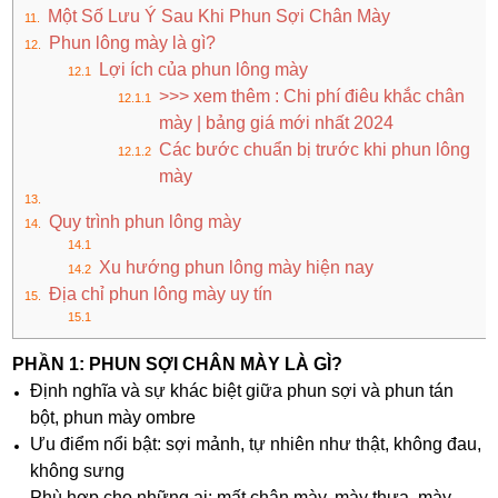
Một Số Lưu Ý Sau Khi Phun Sợi Chân Mày
Phun lông mày là gì?
Lợi ích của phun lông mày
>>> xem thêm : Chi phí điêu khắc chân
mày | bảng giá mới nhất 2024
Các bước chuẩn bị trước khi phun lông
mày
Quy trình phun lông mày
Xu hướng phun lông mày hiện nay
Địa chỉ phun lông mày uy tín
PHẦN 1: PHUN SỢI CHÂN MÀY LÀ GÌ?
Định nghĩa và sự khác biệt giữa phun sợi và phun tán
bột, phun mày ombre
Ưu điểm nổi bật: sợi mảnh, tự nhiên như thật, không đau,
không sưng
Phù hợp cho những ai: mất chân mày, mày thưa, mày